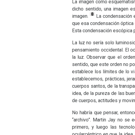
La imagen como esquematismo 
dicho sentido, una imagen e
8
imagen.
La condensación e
que esa condensación óptica e
Esta condensación escópica p
La luz no sería solo luminosid
pensamiento occidental. El oc
la luz. Observar que el orde
sentido, que este orden no po
establece los límites de lo v
establecemos, prácticas, jera
cuerpos santos, de la transpar
idea, de la pureza de las buen
de cuerpos, actitudes y movi
No habría que pensar, entonc
“archivo”. Martin Jay no se e
primero, y luego las tecnol
ocularcéntrico en que la idea, 