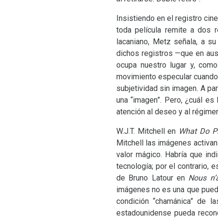
Insistiendo en el registro cin
toda película remite a dos r
lacaniano, Metz señala, a s
dichos registros —que en aus
ocupa nuestro lugar y, como
movimiento especular cuando M
subjetividad sin imagen. A par
una “imagen”. Pero, ¿cuál es
atención al deseo y al régimen
W.J.T.
Mitchell en
What Do Pi
Mitchell las imágenes activan
valor mágico. Habría que ind
tecnología; por el contrario,
de Bruno Latour en
Nous n’
imágenes no es una que pueda 
condición “chamánica” de la
estadounidense pueda recon