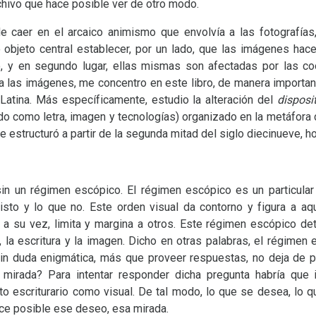
archivo que hace posible ver de otro modo.
de caer en el arcaico animismo que envolvía a las fotografía
 objeto central establecer, por un lado, que las imágenes hace
, y en segundo lugar, ellas mismas son afectadas por las c
 las imágenes, me concentro en este libro, de manera important
Latina. Más específicamente, estudio la alteración del
disposi
do como letra, imagen y tecnologías) organizado en la metáfora de
 estructuró a partir de la segunda mitad del siglo diecinueve, h
n un régimen escópico. El régimen escópico es un particular
isto y lo que no. Este orden visual da contorno y figura a a
, a su vez, limita y margina a otros. Este régimen escópico 
, la escritura y la imagen. Dicho en otras palabras, el régime
 sin duda enigmática, más que proveer respuestas, no deja de
mirada? Para intentar responder dicha pregunta habría que
to escriturario como visual. De tal modo, lo que se desea, lo q
ace posible ese deseo, esa mirada.