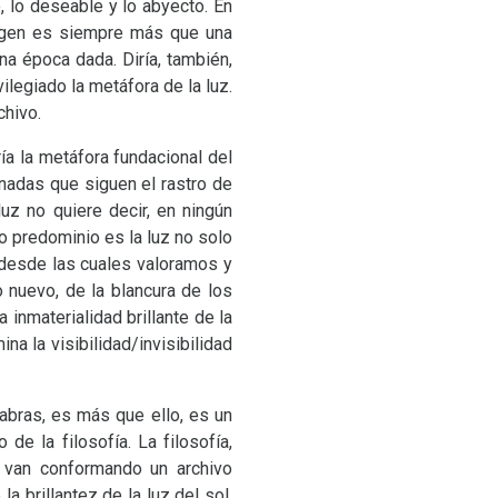
 lo deseable y lo abyecto. En
magen es siempre más que una
a época dada. Diría, también,
legiado la metáfora de la luz.
chivo.
ría la metáfora fundacional del
enadas que siguen el rastro de
uz no quiere decir, en ningún
o predominio es la luz no solo
s desde las cuales valoramos y
o nuevo, de la blancura de los
 inmaterialidad brillante de la
na la visibilidad/invisibilidad
abras, es más que ello, es un
de la filosofía. La filosofía,
e van conformando un archivo
la brillantez de la luz del sol.