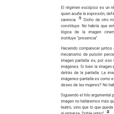
El régimen escópico es un ré
quien acuña la expresión, def
1
carencia.
Dicho de otro mo
constituye. No habría que e
lógica de la imagen cinem
instituye “presencia”.
Haciendo comparecer juntos al
mecanismo de pulsión percep
imagen pantalla es, por eso 
imágenes. Si bien la imagen-
detrás de la pantalla. La i
imágenes-pantalla es como el 
deseo de las mujeres? No habr
Siguiendo el hilo argumental 
imagen no hallaremos más que
teatro, sino que lo que queda
2
al retirarse. Doble retiro”.