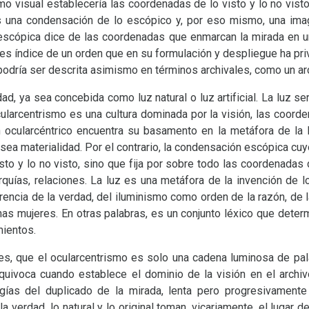
visual establecería las coordenadas de lo visto y lo no visto,
s una condensación de lo escópico y, por eso mismo, una i
scópica dice de las coordenadas que enmarcan la mirada en un
s índice de un orden que en su formulación y despliegue ha privi
odría ser descrita asimismo en términos archivales, como un ar
ad, ya sea concebida como luz natural o luz artificial. La luz se
ularcentrismo es una cultura dominada por la visión, las coord
n ocularcéntrico encuentra su basamento en la metáfora de la l
sea materialidad. Por el contrario, la condensación escópica cuy
isto y lo no visto, sino que fija por sobre todo las coordenada
rquías, relaciones. La luz es una metáfora de la invención de l
encia de la verdad, del iluminismo como orden de la razón, de la
as mujeres. En otras palabras, es un conjunto léxico que determi
mientos.
es, que el ocularcentrismo es solo una cadena luminosa de pal
quivoca cuando establece el dominio de la visión en el archivo 
ogías del duplicado de la mirada, lenta pero progresivament
la verdad, lo natural y lo original toman, vicariamente, el lugar de 