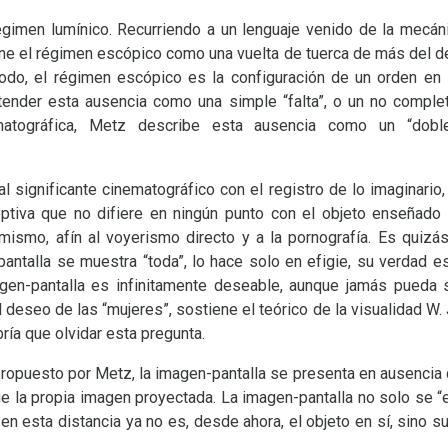
gimen lumínico. Recurriendo a un lenguaje venido de la mecánic
ine el régimen escópico como una vuelta de tuerca de más del d
do, el régimen escópico es la configuración de un orden en l
ntender esta ausencia como una simple “falta”, o un no comple
atográfica, Metz describe esta ausencia como un “doble
 significante cinematográfico con el registro de lo imaginario
tiva que no difiere en ningún punto con el objeto enseñado e
mismo, afín al voyerismo directo y a la pornografía. Es quizá
pantalla se muestra “toda”, lo hace solo en efigie, su verdad e
magen-pantalla es infinitamente deseable, aunque jamás pueda 
deseo de las “mujeres”, sostiene el teórico de la visualidad
W. 
ía que olvidar esta pregunta.
propuesto por Metz, la imagen-pantalla se presenta en ausencia 
 la propia imagen proyectada. La imagen-pantalla no solo se “
 en esta distancia ya no es, desde ahora, el objeto en sí, sino