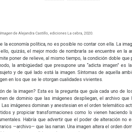
 Imagen
de Alejandra Castillo, ediciones La cebra, 2020.
e la economía política, no es posible no contar con ella. La ima
 ello, quizás, el mejor modo de nombrarla se encuentre en la
mite poner de relieve, al mismo tiempo, la condición doble que p
modo, la ambigüedad que presupone una “adicta imagen” es la 
 sujeto y de qué lado está la imagen. Síntomas de aquella ambi
agen en los que se le otorgan cualidades vivientes.
ón de la imagen? Esta es la pregunta que guía cada uno de lo
imen de dominio que las imágenes despliegan, el archivo que l
. Las imágenes dominan y anestesian en el orden telemático actu
tidos y propiciar transformaciones como lo vienen haciendo l
ocumentales. Habría que advertir que el poder de alteración no
rarios —archivo— que las narran. Una imagen altera el orden do