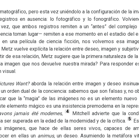
ematográfico, pero esta vez uniéndolo a la configuración de la i
egistros en ausencia: lo fotográfico y lo fonográfico. Volvien
u vez, que ambos registros remiten a un “antes” del complejo
encia toman lugar— remiten a ese momento en el estadio del es
 en una película de ciencia ficción, nos volvemos esa ima
etz vuelve explícita la relación entre deseo, imagen y subjetivi
tir de esa relación, Metz sugiere que la primera naturaleza de l
 la imagen que nos devuelve nuestra mirada? Para responder e
 visual.
ctures Want?
aborda la relación entre imagen y deseo insinua
 un orden dual de la conciencia: sabemos que son falsas y, no o
icar que la “magia” de las imágenes no es un elemento nuevo 
 este elemento mágico es una insistencia premoderna en la repre
4
avons jamais été modernes
,
Mitchell advierte que la cond
5
ser superada en la edad de la modernidad y de la crítica.
Es,
s imágenes, que hace de ellas seres vivos, capaces de ama
ocer en ellas un
animus
, un deseo. Asumiendo la metáfora vit