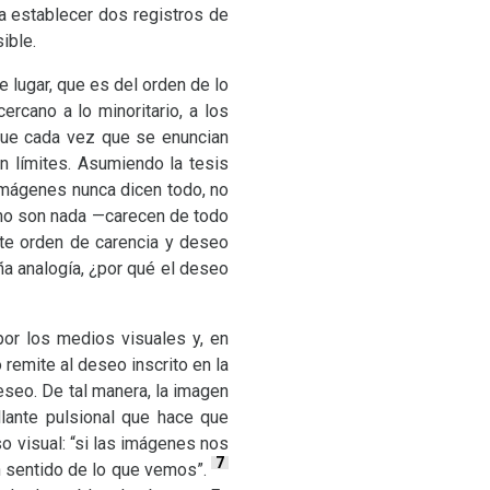
a establecer dos registros de
sible.
e lugar, que es del orden de lo
rcano a lo minoritario, a los
 que cada vez que se enuncian
n límites. Asumiendo la tesis
imágenes nunca dicen todo, no
s no son nada —carecen de todo
ste orden de carencia y deseo
a analogía, ¿por qué el deseo
por los medios visuales y, en
 remite al deseo inscrito en la
eseo. De tal manera, la imagen
llante pulsional que hace que
 visual: “si las imágenes nos
7
 sentido de lo que vemos”.