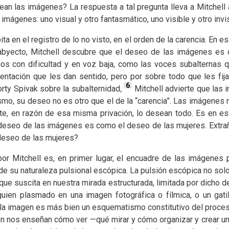
ean las imágenes? La respuesta a tal pregunta lleva a Mitchell 
mágenes: uno visual y otro fantasmático, uno visible y otro invi
a en el registro de lo no visto, en el orden de la carencia. En es
 abyecto, Mitchell descubre que el deseo de las imágenes es ce
hos con dificultad y en voz baja, como las voces subalternas
ntación que les dan sentido, pero por sobre todo que les fija
6
rty Spivak sobre la subalternidad
,
Mitchell advierte que las 
ismo, su deseo no es otro que el de la “carencia”. Las imágene
te, en razón de esa misma privación, lo desean todo. Es en e
 deseo de las imágenes es como el deseo de las mujeres. Extrañ
deseo de las mujeres?
or Mitchell es, en primer lugar, el encuadre de las imágenes 
de su naturaleza pulsional escópica. La pulsión escópica no solo
que suscita en nuestra mirada estructurada, limitada por dicho d
uien plasmado en una imagen fotográfica o fílmica, o un gati
la imagen es más bien un esquematismo constitutivo del proceso
 nos enseñan cómo ver —qué mirar y cómo organizar y crear un