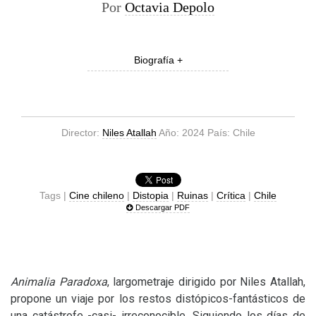
Por
Octavia Depolo
Biografía +
Director:
Niles Atallah
Año: 2024 País: Chile
Tags |
Cine chileno
|
Distopia
|
Ruinas
|
Crítica
|
Chile
Descargar PDF
Animalia Paradoxa
, largometraje dirigido por Niles Atallah,
propone un viaje por los restos distópicos-fantásticos de
una catástrofe -casi- irreconocible. Siguiendo los días de