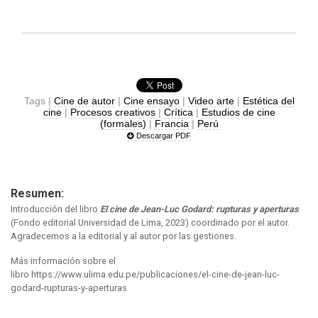
Tags |
Cine de autor
|
Cine ensayo
|
Video arte
|
Estética del
cine
|
Procesos creativos
|
Crítica
|
Estudios de cine
(formales)
|
Francia
|
Perú
Descargar PDF
Resumen:
Introducción del libro
El cine de Jean-Luc Godard: rupturas y aperturas
(Fondo editorial Universidad de Lima, 2023) coordinado por el autor.
Agradecemos a la editorial y al autor por las gestiones.
Más información sobre el
libro https://www.ulima.edu.pe/publicaciones/el-cine-de-jean-luc-
godard-rupturas-y-aperturas