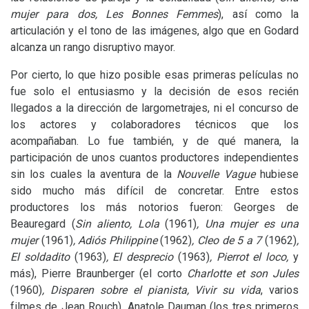
mujer para dos, Les Bonnes Femmes
), así como la
articulación y el tono de las imágenes, algo que en Godard
alcanza un rango disruptivo mayor.
Por cierto, lo que hizo posible esas primeras películas no
fue solo el entusiasmo y la decisión de esos recién
llegados a la dirección de largometrajes, ni el concurso de
los actores y colaboradores técnicos que los
acompañaban. Lo fue también, y de qué manera, la
participación de unos cuantos productores independientes
sin los cuales la aventura de la
Nouvelle Vague
hubiese
sido mucho más difícil de concretar. Entre estos
productores los más notorios fueron: Georges de
Beauregard (
Sin aliento, Lola
(1961)
, Una mujer es una
mujer
(1961)
, Adiós Philippine
(1962)
, Cleo de 5 a 7
(1962)
,
El soldadito
(1963)
, El desprecio
(1963)
, Pierrot el loco,
y
más), Pierre Braunberger (el corto
Charlotte et son Jules
(1960)
, Disparen
sobre el pianista, Vivir su vida
, varios
filmes de Jean Rouch), Anatole Dauman (los tres primeros