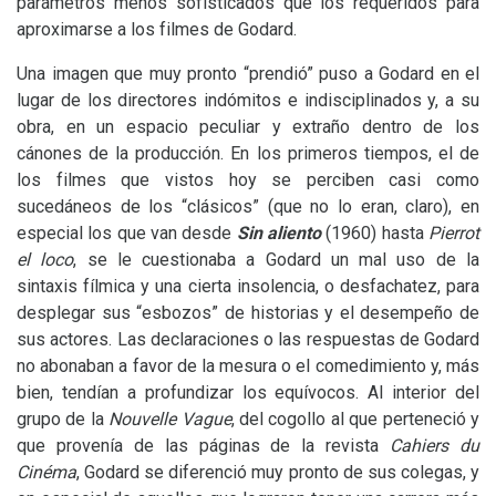
parámetros menos sofisticados que los requeridos para
aproximarse a los filmes de Godard.
Una imagen que muy pronto “prendió” puso a Godard en el
lugar de los directores indómitos e indisciplinados y, a su
obra, en un espacio peculiar y extraño dentro de los
cánones de la producción. En los primeros tiempos, el de
los filmes que vistos hoy se perciben casi como
sucedáneos de los “clásicos” (que no lo eran, claro), en
especial los que van desde
Sin aliento
(1960) hasta
Pierrot
el loco
, se le cuestionaba a Godard un mal uso de la
sintaxis fílmica y una cierta insolencia, o desfachatez, para
desplegar sus “esbozos” de historias y el desempeño de
sus actores. Las declaraciones o las respuestas de Godard
no abonaban a favor de la mesura o el comedimiento y, más
bien, tendían a profundizar los equívocos. Al interior del
grupo de la
Nouvelle Vague
, del cogollo al que perteneció y
que provenía de las páginas de la revista
Cahiers du
Cinéma
, Godard se diferenció muy pronto de sus colegas, y