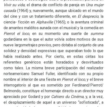
Vivir su vida
; el drama de conflicto de pareja en
Una mujer
casada
(1964) y, nuevamente, aunque ubicado en el mundo
del cine y con un tratamiento diferente, en
El desprecio
; la
ciencia- ficción en
Alphaville
(1965); o la aventura criminal
de amantes malditos aunada con el musical y la comedia en
Pierrot el loco
, en su momento una suerte de
summa
godardiana en la que el autor volvía sobre motivos de sus
nueve largometrajes previos, pero dotaba al conjunto de una
solidez y densidad expresivas que superaban todo lo que
había realizado antes. Por cierto, en estas cintas los
referentes genéricos están horadados y desvirtuados
como tales. La misma breve participación del realizador
norteamericano Samuel Fuller, identificado con su propio
nombre al interior de una fiesta en
Pierrot el loco
, y el breve
interrogatorio al que es sometido por Ferdinand/Pierrot/
Belmondo, constituye el homenaje directo a un director muy
apreciado por Godard y por
Cahiers du Cinéma
, y, a la vez,
el desplazamiento de aquel a un universo “sofisticado”, a