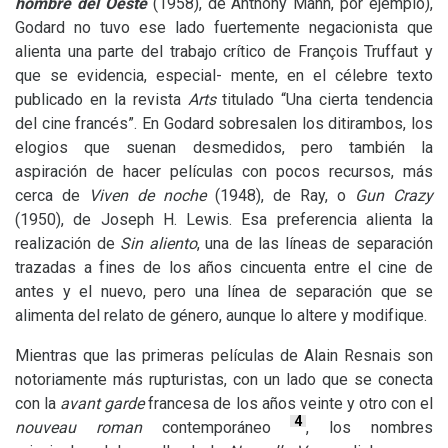
hombre del Oeste
(1958), de Anthony Mann, por ejemplo),
Godard no tuvo ese lado fuertemente negacionista que
alienta una parte del trabajo crítico de François Truffaut y
que se evidencia, especial- mente, en el célebre texto
publicado en la revista
Arts
titulado “Una cierta tendencia
del cine francés”. En Godard sobresalen los ditirambos, los
elogios que suenan desmedidos, pero también la
aspiración de hacer películas con pocos recursos, más
cerca de
Viven de noche
(1948), de Ray, o
Gun Crazy
(1950), de Joseph H. Lewis. Esa preferencia alienta la
realización de
Sin aliento
, una de las líneas de separación
trazadas a fines de los años cincuenta entre el cine de
antes y el nuevo, pero una línea de separación que se
alimenta del relato de género, aunque lo altere y modifique.
Mientras que las primeras películas de Alain Resnais son
notoriamente más rupturistas, con un lado que se conecta
con la
avant garde
francesa de los años veinte y otro con el
4
nouveau roman
contemporáneo
, los nombres