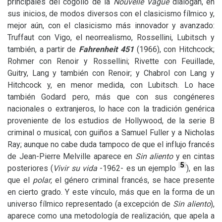
principales del cogollo de la
Nouvelle Vague
dialogan, en
sus inicios, de modos diversos con el clasicismo fílmico y,
mejor aún, con el clasicismo más innovador y avanzado:
Truffaut con Vigo, el neorrealismo, Rossellini, Lubitsch y
también, a partir de
Fahrenheit 451
(1966), con Hitchcock;
Rohmer con Renoir y Rossellini; Rivette con Feuillade,
Guitry, Lang y también con Renoir; y Chabrol con Lang y
Hitchcock y, en menor medida, con Lubitsch. Lo hace
también Godard pero, más que con sus congéneres
nacionales o extranjeros, lo hace con la tradición genérica
proveniente de los estudios de Hollywood, de la serie B
criminal o musical, con guiños a Samuel Fuller y a Nicholas
Ray; aunque no cabe duda tampoco de que el influjo francés
de Jean-Pierre Melville aparece en
Sin aliento
y en cintas
5
posteriores (
Vivir su vida
-1962- es un ejemplo
), en las
que el
polar
, el género criminal francés, se hace presente
en cierto grado. Y este vínculo, más que en la forma de un
universo fílmico representado (a excepción de
Sin aliento
),
aparece como una metodología de realización, que apela a