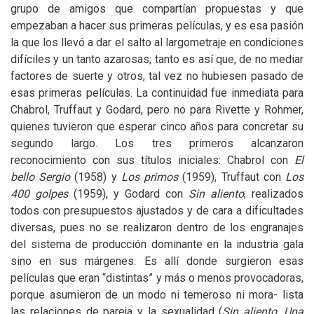
grupo de amigos que compartían propuestas y que
empezaban a hacer sus primeras películas, y es esa pasión
la que los llevó a dar el salto al largometraje en condiciones
difíciles y un tanto azarosas; tanto es así que, de no mediar
factores de suerte y otros, tal vez no hubiesen pasado de
esas primeras películas. La continuidad fue inmediata para
Chabrol, Truffaut y Godard, pero no para Rivette y Rohmer,
quienes tuvieron que esperar cinco años para concretar su
segundo largo. Los tres primeros alcanzaron
reconocimiento con sus títulos iniciales: Chabrol con
El
bello Sergio
(1958) y
Los primos
(1959), Truffaut con
Los
400 golpes
(1959), y Godard con
Sin aliento
; realizados
todos con presupuestos ajustados y de cara a dificultades
diversas, pues no se realizaron dentro de los engranajes
del sistema de producción dominante en la industria gala
sino en sus márgenes. Es allí donde surgieron esas
películas que eran “distintas” y más o menos provocadoras,
porque asumieron de un modo ni temeroso ni mora- lista
las relaciones de pareja y la sexualidad (
Sin aliento, Una