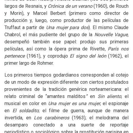
largos de Resnais, y
Crónica de un verano
(1960), de Rouch
y Morin), y Marcel Berbert (primero como director de
producción y, luego, como productor de las películas de
Truffaut a partir de
Una mujer para dos
). El mismo Claude
Chabrol, el más pudiente del grupo de la
Nouvelle
Vague
,
desempeñó también ese papel: produjo sus primeras
películas, así como la ópera prima de Rivette,
París nos
pertenece
(1961), y coprodujo
El signo del león
(1962), el
primer largo de Rohmer.
Los primeros tiempos godardianos corresponden al cotejo
de un modo de expresión diferente con ciertos postulados
provenientes de la tradición genérica norteamericana: el
relato criminal de “amantes malditos
”
en
Sin aliento
; el
musical en color en
Una mujer es una mujer
; el espionaje
en
El
soldadito
; el filme de guerra, aunque de manera
invertida, en
Los carabineros
(1963); el melodrama del
desamparo conectado a una suerte de reportaje
periodístico o sociológico sobre la prostitución parisina en