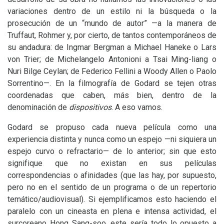
variaciones dentro de un estilo ni la búsqueda o la
prosecución de un “mundo de autor” —a la manera de
Truffaut, Rohmer y, por cierto, de tantos contemporáneos de
su andadura: de Ingmar Bergman a Michael Haneke o Lars
von Trier; de Michelangelo Antonioni a Tsai Ming-liang o
Nuri Bilge Ceylan; de Federico Fellini a Woody Allen o Paolo
Sorrentino—. En la filmografía de Godard se tejen otras
coordenadas que caben, más bien, dentro de la
denominación de
dispositivos
. A eso vamos.
Godard se propuso cada nueva película como una
experiencia distinta y nunca como un espejo —ni siquiera un
espejo curvo o refractario— de lo anterior; sin que esto
signifique que no existan en sus películas
correspondencias o afinidades (que las hay, por supuesto,
pero no en el sentido de un programa o de un repertorio
temático/audiovisual). Si ejemplificamos esto haciendo el
paralelo con un cineasta en plena e intensa actividad, el
surcoreano Hong Sang-soo, este sería todo lo opuesto a