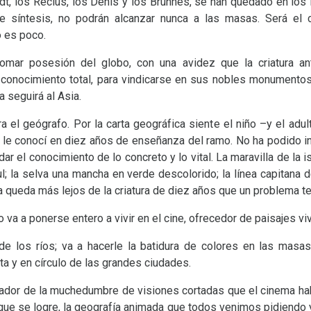
t, los Reclus, los Denis y los Bruhnes, se han quedado en los l
de síntesis, no podrán alcanzar nunca a las masas. Será el c
o es poco.
mar posesión del globo, con una avidez que la criatura ant
 conocimiento total, para vindicarse en sus nobles monumento
 seguirá al Asia.
a el geógrafo. Por la carta geográfica siente el niño –y el adu
yo le conocí en diez años de enseñanza del ramo. No ha podido i
dar el conocimiento de lo concreto y lo vital. La maravilla de la i
l; la selva una mancha en verde descolorido; la línea capitana de
a queda más lejos de la criatura de diez años que un problema te
 va a ponerse entero a vivir en el cine, ofrecedor de paisajes vi
de los ríos; va a hacerle la batidura de colores en las masa
ta y en círculo de las grandes ciudades.
ador de la muchedumbre de visiones cortadas que el cinema hab
 que se logre, la geografía animada que todos venimos pidiendo y