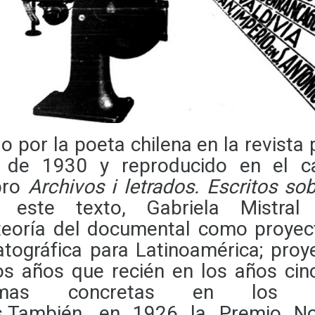
do por la poeta
chilena en la revista
de 1930 y reproducido en el cap
ibro
Archivos i letrados. Escritos sob
 este texto, Gabriela Mistral 
 teoría del documental como proye
atográfica para Latinoamérica; pro
os años que recién en los años cin
ormas concretas en los 
os.También, en 1926 la Premio No