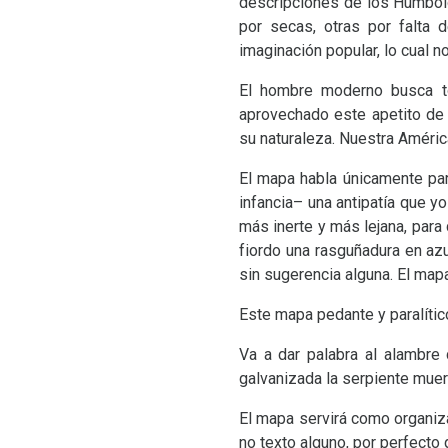
descripciones de los Humbold
por secas, otras por falta 
imaginación popular, lo cual n
El hombre moderno busca to
aprovechado este apetito de
su naturaleza. Nuestra América
El mapa habla únicamente par
infancia– una antipatía que 
más inerte y más lejana, para 
fiordo una rasguñadura en azu
sin sugerencia alguna. El map
Este mapa pedante y paralítico
Va a dar palabra al alambre 
galvanizada la serpiente muer
El mapa servirá como organiz
no texto alguno, por perfecto