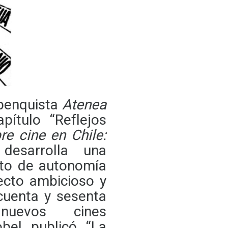
 penquista
Atenea
ítulo “Reflejos
re cine en Chile:
desarrolla una
cto de autonomía
yecto ambicioso y
cuenta y sesenta
nuevos cines
bel publicó “La