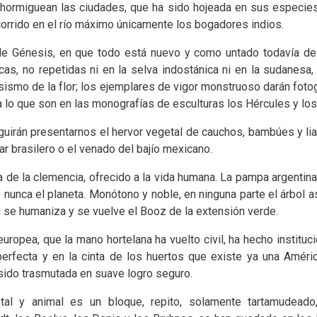
e hormiguean las ciudades, que ha sido hojeada en sus especie
corrido en el río máximo únicamente los bogadores indios.
de Génesis, en que todo está nuevo y como untado todavía de 
icas, no repetidas ni en la selva indostánica ni en la sudanesa,
osismo de la flor; los ejemplares de vigor monstruoso darán foto
a lo que son en las monografías de esculturas los Hércules y los
uirán presentarnos el hervor vegetal de cauchos, bambúes y lia
ar brasilero o el venado del bajío mexicano.
rra de la clemencia, ofrecido a la vida humana. La pampa argent
nunca el planeta. Monótono y noble, en ninguna parte el árbol a
 se humaniza y se vuelve el Booz de la extensión verde.
 europea, que la mano hortelana ha vuelto civil, ha hecho instituci
perfecta y en la cinta de los huertos que existe ya una Améric
 sido trasmutada en suave logro seguro.
tal y animal es un bloque, repito, solamente tartamudeado,