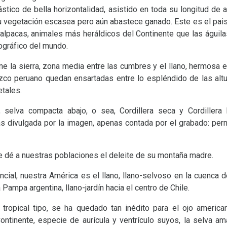
stico de bella horizontalidad, asistido en toda su longitud de 
 su vegetación escasea pero aún abastece ganado. Este es el pai
 alpacas, animales más heráldicos del Continente que las águil
ográfico del mundo.
 la sierra, zona media entre las cumbres y el llano, hermosa e
o peruano quedan ensartadas entre lo espléndido de las altur
tales.
 selva compacta abajo, o sea, Cordillera seca y Cordiller
as divulgada por la imagen, apenas contada por el grabado: p
e dé a nuestras poblaciones el deleite de su montaña madre.
ncial, nuestra América es el llano, llano-selvoso en la cuenca 
 Pampa argentina, llano-jardín hacia el centro de Chile.
 tropical tipo, se ha quedado tan inédito para el ojo america
ontinente, especie de aurícula y ventrículo suyos, la selva a