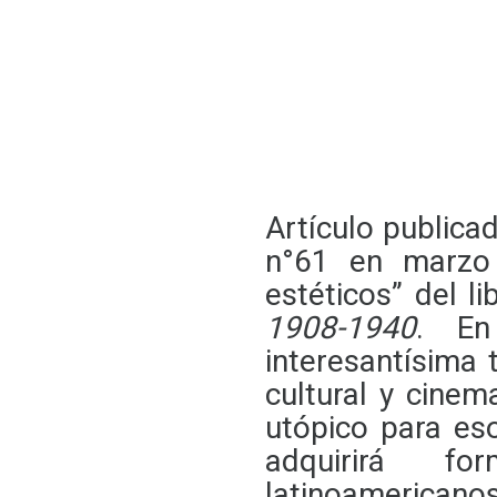
Artículo publica
n°61 en marzo 
estéticos” del l
1908-1940
. En
interesantísima
cultural y cinem
utópico para es
adquirirá f
latinoamerican