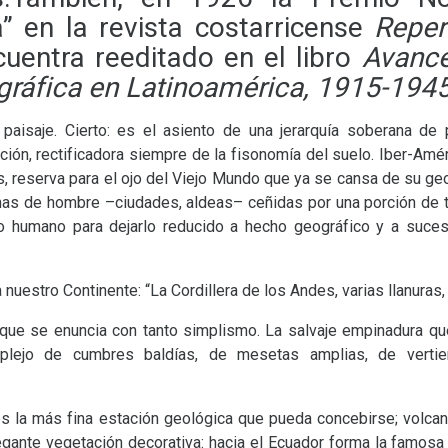
” en la revista costarricense
Reper
uentra reeditado en el libro
Avance
gráfica en Latinoamérica, 1915-194
aisaje. Cierto: es el asiento de una jerarquía soberana de 
ación, rectificadora siempre de la fisonomía del suelo. Iber-Amér
, reserva para el ojo del Viejo Mundo que ya se cansa de su ge
 de hombre –ciudades, aldeas– ceñidas por una porción de tier
ho humano para dejarlo reducido a hecho geográfico y a suceso
nuestro Continente: “La Cordillera de los Andes, varias llanuras,
 que se enuncia con tanto simplismo. La salvaje empinadura qu
lejo de cumbres baldías, de mesetas amplias, de vertient
es la más fina estación geológica que pueda concebirse; volca
legante vegetación decorativa: hacia el Ecuador forma la famosa