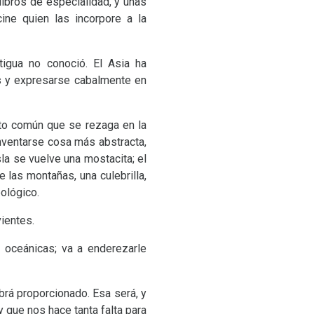
ibros de especialidad, y unas
ine quien las incorpore a la
igua no conoció. El Asia ha
s y expresarse cabalmente en
lto común que se rezaga en la
nventarse cosa más abstracta,
sla se vuelve una mostacita; el
 las montañas, una culebrilla,
ológico.
vientes.
s oceánicas; va a enderezarle
rá proporcionado. Esa será, y
 que nos hace tanta falta para