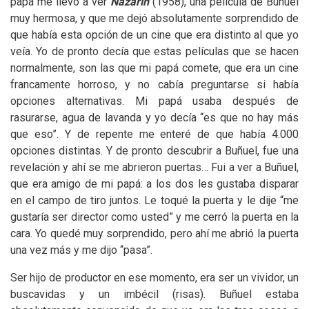
papá me llevó a ver
Nazarín
(1958), una película de Buñuel
muy hermosa, y que me dejó absolutamente sorprendido de
que había esta opción de un cine que era distinto al que yo
veía. Yo de pronto decía que estas películas que se hacen
normalmente, son las que mi papá comete, que era un cine
francamente horroso, y no cabía preguntarse si había
opciones alternativas. Mi papá usaba después de
rasurarse, agua de lavanda y yo decía “es que no hay más
que eso”. Y de repente me enteré de que había 4.000
opciones distintas. Y de pronto descubrir a Buñuel, fue una
revelación y ahí se me abrieron puertas… Fui a ver a Buñuel,
que era amigo de mi papá: a los dos les gustaba disparar
en el campo de tiro juntos. Le toqué la puerta y le dije “me
gustaría ser director como usted” y me cerró la puerta en la
cara. Yo quedé muy sorprendido, pero ahí me abrió la puerta
una vez más y me dijo “pasa”.
Ser hijo de productor en ese momento, era ser un vividor, un
buscavidas y un imbécil (risas). Buñuel estaba