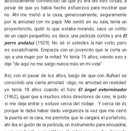
absolutamente convencido de que yo era las tres cosas, a
pesar de que yo había hecho esfuerzos para mostrar que
no. Ahí me metió a la casa, generosamente, seguramente
por la amistad con mi papá. Me sentó en su sala, tenía un
proyectorcito, quitó lo que estaba mirando, sacó un rollito
de un cajón pequeñito, es decir, una película cortita y era
El
perro andaluz
(1929). No sé si ustedes la han visto, pero
es escalofriante. Empieza con un jovencito que le corta un
ojo a una mujer por la mitad. Yo tenía 15 años, viendo eso y
dije “de aquí no me salgo nunca más en mi vida”.
Así, con el pasar de los años, luego de que con Buñuel se
consolidó una cierta amistad -digo, no amistad en realidad:
yo tenía 18 años cuando él hizo
El ángel exterminador
(1962), igual que a muchos otros directores de cine, le pido
si me deja entrar y estuve cerca del rodaje… Y cerca de él,
porque le debe haber dado vergüenza la vez que me cerró
la puerta en la cara, me permitía que le cargara el portafolio,
ahí iba el guión de la película, un instrumento para encuadrar,