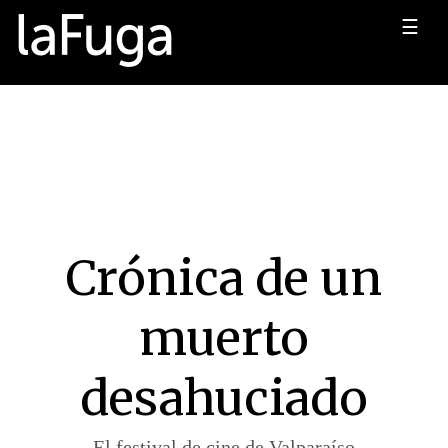
☰
Crónica de un
muerto
desahuciado
El festival de cine de Valparaíso