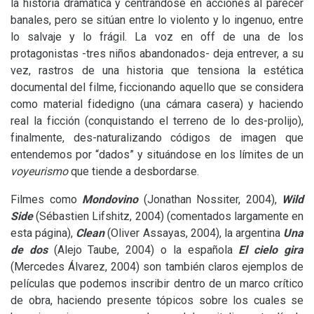
la historia dramática y centrándose en acciones al parecer
banales, pero se sitúan entre lo violento y lo ingenuo, entre
lo salvaje y lo frágil. La voz en off de una de los
protagonistas -tres niños abandonados- deja entrever, a su
vez, rastros de una historia que tensiona la estética
documental del filme, ficcionando aquello que se considera
como material fidedigno (una cámara casera) y haciendo
real la ficción (conquistando el terreno de lo des-prolijo),
finalmente, des-naturalizando códigos de imagen que
entendemos por “dados” y situándose en los límites de un
voyeurismo
que tiende a desbordarse.
Filmes como
Mondovino
(Jonathan Nossiter, 2004),
Wild
Side
(Sébastien Lifshitz, 2004) (comentados largamente en
esta página),
Clean
(Oliver Assayas, 2004), la argentina
Una
de dos
(Alejo Taube, 2004) o la española
El cielo gira
(Mercedes Álvarez, 2004) son también claros ejemplos de
películas que podemos inscribir dentro de un marco crítico
de obra, haciendo presente tópicos sobre los cuales se