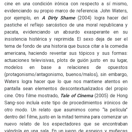
cine en una condición irónica con respecto a sí mismo,
evidenciando su propio marco de referencia. John Waters,
por ejemplo, en
A Dirty Shame
(2004) logra hacer del
pastiche el reflejo sarcástico de una moral republicana y
pacata, evidenciando un absurdo exasperante en su
insistencia histérica y reprimida. El sexo deja de ser el
tema de fondo de una historia que busca citar a la comedia
americana, haciendo reventar sus tópicos y sus formas:
actuaciones televisivas, plots de guión justo en su lugar,
modelos en base a relaciones de opuestos
(protagonismo/antagonismo, buenos/malos), sin embargo,
Waters logra hacer que lo que nos mantiene atentos en
pantalla sean elementos descontextualizados del propio
cine. Otro filme mostrado,
Tale of Cinema
(2005) de Hong
Sang-soo incluía este tipo de procedimientos irónicos de
otro modo. Un relato que asumimos como “la película”
dentro del filme, justo en la mitad termina para comenzar un
nuevo relato de los espectadores que se encontraban
viéndola en una sala. En un juego de espejos y muñecas