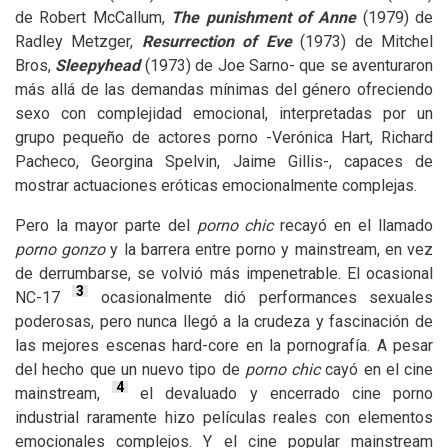
de Robert McCallum,
The punishment of Anne
(1979) de
Radley Metzger,
Resurrection of Eve
(1973) de Mitchel
Bros,
Sleepyhead
(1973) de Joe Sarno- que se aventuraron
más allá de las demandas mínimas del género ofreciendo
sexo con complejidad emocional, interpretadas por un
grupo pequeño de actores porno -Verónica Hart, Richard
Pacheco, Georgina Spelvin, Jaime Gillis-, capaces de
mostrar actuaciones eróticas emocionalmente complejas.
Pero la mayor parte del
porno chic
recayó en el llamado
porno gonzo
y la barrera entre porno y mainstream, en vez
de derrumbarse, se volvió más impenetrable. El ocasional
3
NC
-17
ocasionalmente dió performances sexuales
poderosas, pero nunca llegó a la crudeza y fascinación de
las mejores escenas hard-core en la pornografía. A pesar
del hecho que un nuevo tipo de
porno chic
cayó en el cine
4
mainstream,
el devaluado y encerrado cine porno
industrial raramente hizo películas reales con elementos
emocionales complejos. Y el cine popular mainstream