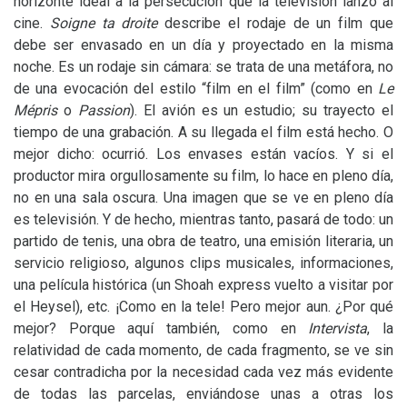
horizonte ideal a la persecución que la televisión lanzó al
cine.
Soigne ta droite
describe el rodaje de un film que
debe ser envasado en un día y proyectado en la misma
noche. Es un rodaje sin cámara: se trata de una metáfora, no
de una evocación del estilo “film en el film” (como en
Le
Mépris
o
Passion
). El avión es un estudio; su trayecto el
tiempo de una grabación. A su llegada el film está hecho. O
mejor dicho: ocurrió. Los envases están vacíos. Y si el
productor mira orgullosamente su film, lo hace en pleno día,
no en una sala oscura. Una imagen que se ve en pleno día
es televisión. Y de hecho, mientras tanto, pasará de todo: un
partido de tenis, una obra de teatro, una emisión literaria, un
servicio religioso, algunos clips musicales, informaciones,
una película histórica (un Shoah express vuelto a visitar por
el Heysel), etc. ¡Como en la tele! Pero mejor aun. ¿Por qué
mejor? Porque aquí también, como en
Intervista
, la
relatividad de cada momento, de cada fragmento, se ve sin
cesar contradicha por la necesidad cada vez más evidente
de todas las parcelas, enviándose unas a otras los