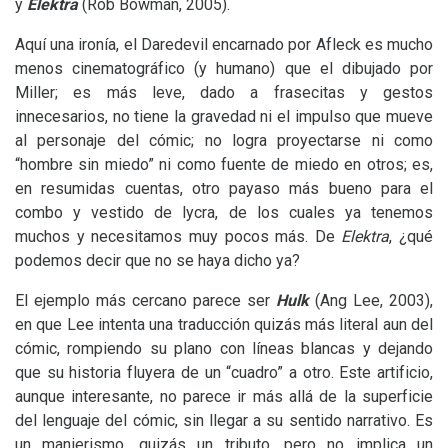
y
Elektra
(Rob Bowman, 2005).
Aquí una ironía, el Daredevil encarnado por Afleck es mucho
menos cinematográfico (y humano) que el dibujado por
Miller; es más leve, dado a frasecitas y gestos
innecesarios, no tiene la gravedad ni el impulso que mueve
al personaje del cómic; no logra proyectarse ni como
“hombre sin miedo” ni como fuente de miedo en otros; es,
en resumidas cuentas, otro payaso más bueno para el
combo y vestido de lycra, de los cuales ya tenemos
muchos y necesitamos muy pocos más. De
Elektra
, ¿qué
podemos decir que no se haya dicho ya?
El ejemplo más cercano parece ser
Hulk
(Ang Lee, 2003),
en que Lee intenta una traducción quizás más literal aun del
cómic, rompiendo su plano con líneas blancas y dejando
que su historia fluyera de un “cuadro” a otro. Este artificio,
aunque interesante, no parece ir más allá de la superficie
del lenguaje del cómic, sin llegar a su sentido narrativo. Es
un manierismo, quizás un tributo, pero no implica un