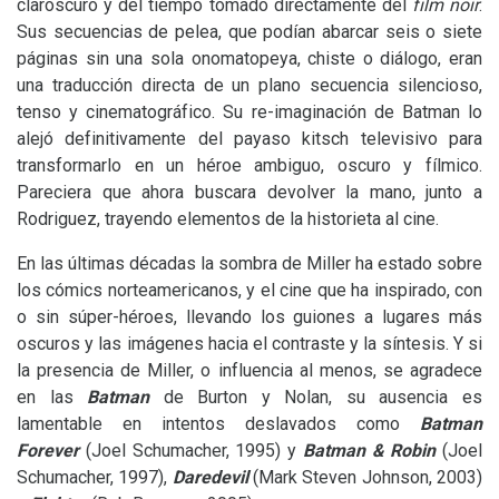
claroscuro y del tiempo tomado directamente del
film noir
.
Sus secuencias de pelea, que podían abarcar seis o siete
páginas sin una sola onomatopeya, chiste o diálogo, eran
una traducción directa de un plano secuencia silencioso,
tenso y cinematográfico. Su re-imaginación de Batman lo
alejó definitivamente del payaso kitsch televisivo para
transformarlo en un héroe ambiguo, oscuro y fílmico.
Pareciera que ahora buscara devolver la mano, junto a
Rodriguez, trayendo elementos de la historieta al cine.
En las últimas décadas la sombra de Miller ha estado sobre
los cómics norteamericanos, y el cine que ha inspirado, con
o sin súper-héroes, llevando los guiones a lugares más
oscuros y las imágenes hacia el contraste y la síntesis. Y si
la presencia de Miller, o influencia al menos, se agradece
en las
Batman
de Burton y Nolan, su ausencia es
lamentable en intentos deslavados como
Batman
Forever
(Joel Schumacher, 1995) y
Batman
&
Robin
(Joel
Schumacher, 1997),
Daredevil
(Mark Steven Johnson, 2003)