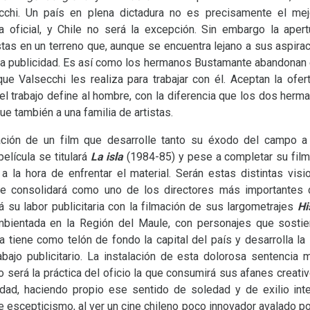
chi. Un país en plena dictadura no es precisamente el mejo
 oficial, y Chile no será la excepción. Sin embargo la apert
tas en un terreno que, aunque se encuentra lejano a sus aspirac
: la publicidad. Es así como los hermanos Bustamante abandonan 
 que Valsecchi les realiza para trabajar con él. Aceptan la ofer
 el trabajo define al hombre, con la diferencia que los dos her
e también a una familia de artistas.
zación de un film que desarrolle tanto su éxodo del campo 
película se titulará
La isla
(1984-85) y pese a completar su filma
a la hora de enfrentar el material. Serán estas distintas visi
se consolidará como uno de los directores más importantes de
á su labor publicitaria con la filmación de sus largometrajes
Hi
mbientada en la Región del Maule, con personajes que sostie
 tiene como telón de fondo la capital del país y desarrolla la
trabajo publicitario. La instalación de esta dolorosa sentencia
 será la práctica del oficio la que consumirá sus afanes creativo
cidad, haciendo propio ese sentido de soledad y de exilio int
e escepticismo, al ver un cine chileno poco innovador avalado p