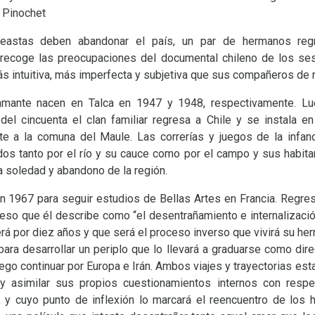
e Pinochet
astas deben abandonar el país, un par de hermanos regre
recoge las preocupaciones del documental chileno de los ses
s intuitiva, más imperfecta y subjetiva que sus compañeros de r
tamante nacen en Talca en 1947 y 1948, respectivamente. Lu
 del cincuenta el clan familiar regresa a Chile y se instala
te a la comuna del Maule. Las correrías y juegos de la infa
os tanto por el río y su cauce como por el campo y sus habita
la soledad y abandono de la región.
n 1967 para seguir estudios de Bellas Artes en Francia. Regr
ceso que él describe como “el desentrañamiento e internalizació
erá por diez años y que será el proceso inverso que vivirá su he
para desarrollar un periplo que lo llevará a graduarse como direc
uego continuar por Europa e Irán. Ambos viajes y trayectorias es
y asimilar sus propios cuestionamientos internos con respe
y cuyo punto de inflexión lo marcará el reencuentro de lo