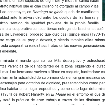
también son capaces de dignificar y mostrar cariño hacia
etrato habitual que el cine chileno ha otorgado al campo y las
l se construyen, en
Domingo de gloria
queda de manifiesto
aldad ante la adversidad entre los dueños de las tierras y
Dicho sentido de igualdad proviene de la propia familia
zar una cooperativa con sus tierras entregando la administraci
a de Lavaderos, proceso que duró casi quince años (1970-198
rse cargo de su propio devenir, y siendo también ellos mismo
 esta cooperativa rendirá sus frutos en las nuevas generacione
 adelante.
an mirada al mundo que se fue. Más descriptivo y estructur
intas vivencias de los habitantes de la zona, siguiendo el curs
 mar. Los hermanos vuelven a filmar en conjunto, haciéndose c
nsforman la radicalidad de su primera obra en un gran mosaico so
 personajes para dotarlos de dignidad, presentándolos como pe
ica habitar en un lugar específico y como este lugar determina
n
(1934)
de Robert Flaherty, en
El Maule
es el entorno el que d
 y será la práctica de este trabajo a través de las distintas 