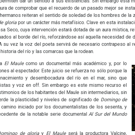
 permiten dar un sentido a sus existencias. Sin embargo esta 
ura de comprobar que el recuerdo de un pasado mejor se instal
ermanos reiteran el sentido de soledad de los hombres de la z
e gloria
por un carácter más metafísico. Clave en esta instalaci
a Seco, cuya intervención estará dotada de un aura mística, rel
uados al borde del río, reforzándose así aquella necesidad de d
 su vez la voz del poeta servirá de necesario contrapeso al r
 historia del río y las comarcas que la rodean.
 a
El Maule
como un documental más académico y, por lo
es al espectador. Este juicio se refuerza no sólo porque la
 nacimiento y desembocadura del río en el mar, sino que
vistas y voz en off. Sin embargo es este mismo recurso el
stimonios de los habitantes del Maule sin intermediarios, sin
erde la plasticidad y niveles de significado de
Domingo de
l camino iniciado por los documentalistas de los sesenta, y
tecedente de la notable serie documental
Al Sur del Mundo
Domingo de gloria
y
El Maule
será la productora Valcine,