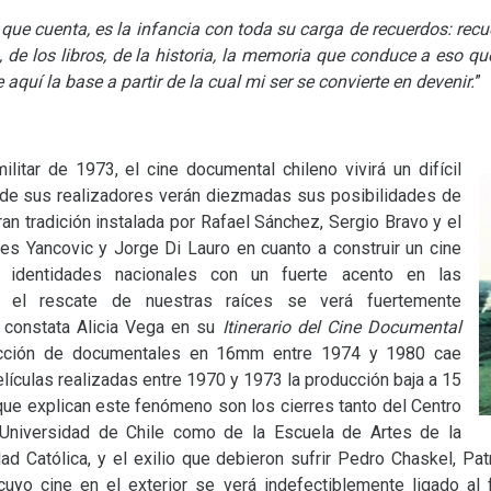
 que cuenta, es la infancia con toda su carga de recuerdos: recu
, de los libros, de la historia, la memoria que conduce a eso qu
 aquí la base a partir de la cual mi ser se convierte en devenir.
”
litar de 1973, el cine documental chileno vivirá un difícil
e de sus realizadores verán diezmadas sus posibilidades de
ran tradición instalada por Rafael Sánchez, Sergio Bravo y el
s Yancovic y Jorge Di Lauro en cuanto a construir un cine
as identidades nacionales con un fuerte acento en las
 y el rescate de nuestras raíces se verá fuertemente
n constata Alicia Vega en su
Itinerario del Cine Documental
ucción de documentales en 16mm entre 1974 y 1980 cae
lículas realizadas entre 1970 y 1973 la producción baja a 15
que explican este fenómeno son los cierres tanto del Centro
 Universidad de Chile como de la Escuela de Artes de la
ad Católica, y el exilio que debieron sufrir Pedro Chaskel, Pat
cuyo cine en el exterior se verá indefectiblemente ligado al 