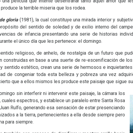
o una película que intente desentrañar tanto aquel amor que l
produce la terrible miseria que los rodea.
de gloria
(1981), la cual constituye una mirada interior y subjet
 propósito del sentido de soledad y de exilio interno del camp
vencias de infancia presentando una serie de historias indiv
urante el único día que les pertenece: el domingo.
sentido religioso, de anhelo, de nostalgia de un futuro que pud
n construidas en base a una suerte de re-escenificación de l
 y sentido estético, crean una serie de hermosos e inquietante
dad de congeniar toda esta belleza y pobreza una vez adquirid
cierto que a ellos mismos les produce este paisaje que sigue su
ingo sin interferir ni intervenir este paisaje, la cámara los
, cuales espectros, y establece un paralelo entre Santa Rosa
Juan Rulfo, generando esa sensación de estar presenciando
zados a la tierra, pertenecientes a ella desde siempre pero
ma para siempre.