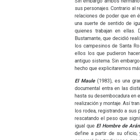
Sin embargo ambos hermanos 
sus personajes. Contrario al r
relaciones de poder que en é
una suerte de sentido de igu
quienes trabajan en ellas. 
Bustamante, que decidió reali
los campesinos de Santa Ros
ellos los que pudieron hace
antiguo sistema. Sin embargo
hecho que explicitaremos más
El Maule
(1983), es una gr
documental entra en las dist
hasta su desembocadura en el
realización y montaje. Así tra
los rodea, registrando a sus
rescatando el peso que signif
igual que
El Hombre de Ará
define a partir de su oficio,