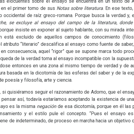
ás elocuentes sobre el ensayo se encuentra en un texto de 
do en el primer tomo de sus
Notas sobre literatura
. En ese texto
 occidental de raíz greco-romana. Porque busca la verdad y, e
che
,
se excluye al ensayo del campo de la literatura, dond
 porque insiste en exponer al sujeto hablante, con su mirada int
n está excluido de aquellos campos de conocimiento (filos
l atributo “literario” descalifica al ensayo como fuente de saber,
 en consecuencia, aquel “rigor” que se supone marca todo proc
queda de la verdad torna al ensayo incompatible con la supuesta g
ndose entonces en una zona al mismo tiempo de verdad y de au
tura basada en la dicotomía de las esferas del saber y de la e
 poesía y filosofía, arte y ciencia.
, si quisiéramos seguir el razonamiento de Adorno, que el ensayo
de pensar así, todavía estaríamos aceptando la existencia de una
ensayo es la misma
negación
de esa dicotomía, porque en él las 
samiento y el estilo pule el concepto.
“Pues el ensayo es 
iene de indeterminado, de proceso en marcha hacia un objetivo