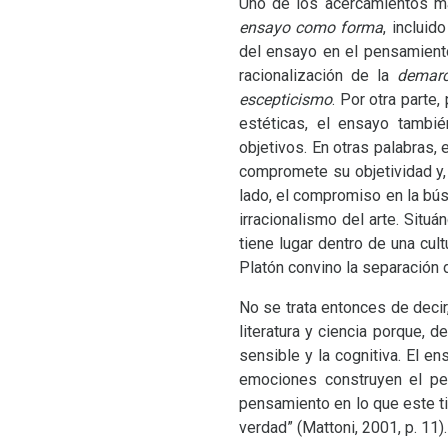
Uno de los acercamientos m
ensayo como forma
, inclui
del ensayo en el pensamiento
racionalización de la
demar
escepticismo
.
Por otra parte,
estéticas, el ensayo tambié
objetivos. En otras palabras, e
compromete su objetividad y,
lado, el compromiso en la bús
irracionalismo del arte.
Situá
tiene lugar dentro de una cul
Platón convino la separación de
No se trata entonces de decir
literatura y ciencia porque, 
sensible y la cognitiva. El 
emociones construyen el pen
pensamiento en lo que este t
verdad” (Mattoni, 2001, p. 11).