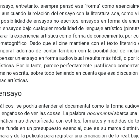
 ensayo, entretanto, siempre pensó esa “forma” como esencialme
, aun cuando la relación del ensayo con la literatura sea, como v
 la posibilidad de ensayos no escritos, ensayos en forma de enu
r ensayos bajo cualquier modalidad de lenguaje artístico (pintura
ar la experiencia artística como forma de conocimiento, por c
atográfico. Dado que el cine mantiene con el texto literario c
emporal, además de contar también con la posibilidad de inclui
 pensar un ensayo en forma audiovisual resulta más fácil, o por
sticas. Por lo tanto, parece perfectamente justificado comenza
ma no escrita, sobre todo teniendo en cuenta que esa discusió
as artísticas.
 ensayo
áficos, se podría entender el documental como la forma audio
 engañoso de ver las cosas. La palabra
documental
abarca una 
mática más diversificada, con estilos, formatos y medidas de to
se funda en un presupuesto esencial, que es su marca distintiva
ara y de la película para registrar una emanación de lo real, ba