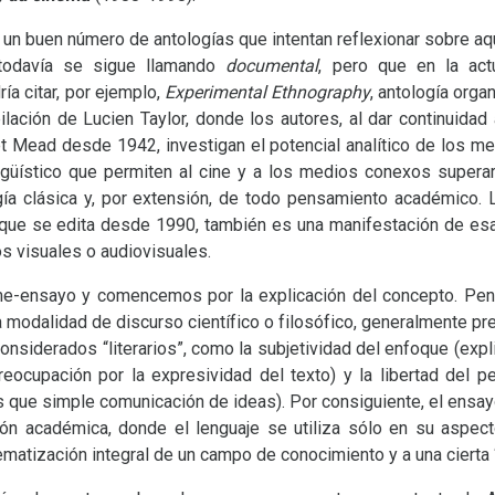
 un buen número de antologías que intentan reflexionar sobre aqu
todavía se sigue llamando
documental
, pero que en la ac
ía citar, por ejemplo,
Experimental Ethnography
, antología orga
ilación de Lucien Taylor, donde los autores, al dar continuidad
t Mead desde 1942, investigan el potencial analítico de los me
ngüístico que permiten al cine y a los medios conexos superar la
ía clásica y, por extensión, de todo pensamiento académico. 
 que se edita desde 1990, también es una manifestación de esa
s visuales o audiovisuales.
e-ensayo y comencemos por la explicación del concepto. Pe
a modalidad de discurso científico o filosófico, generalmente pr
nsiderados “literarios”, como la subjetividad del enfoque (expli
preocupación por la expresividad del texto) y la libertad del 
s que simple comunicación de ideas). Por consiguiente, el ensay
ión académica, donde el lenguaje se utiliza sólo en su aspect
ematización integral de un campo de conocimiento y a una cierta 