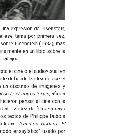
 una expresión de Eisenstein,
re ese tema por primera vez,
o sobre Eisenstein (1983), más
finalmente en un libro sobre la
trabajos.
ta el cine o el audiovisual en
nde defiende la idea de que el
e un discurso de imágenes y
 déserte et autres textes
, afirma
hicieron pensar al cine con la
rbal
.
La idea de filme-ensayo
rios textos de Philippe Dubois
tología
Jean-Luc Godard: El
étodo ensayístico“ usado por