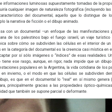
 de informaciones luminosas supuestamente tomadas de la propia
tituiría cualquier imagen de naturaleza fotográfica (incluyendo l
característico del documental, aquello que lo distingue de 
o la narrativa de ficción o el dibujo animado.
sa con un documental –un enfoque de las manifestaciones p
iana de los palestinos bajo el fuego israelí, un viaje turísti
ópica sobre cómo se subdividen las células en el interior de un
en la categoría del documental es la creencia casi mística en el
 captar por sí sólo imágenes o “índices” de esas realidades. U
 tiene ese rasgo, aunque, en rigor, nada impide que un dibujo
staciones populares en la Argentina, la vida cotidiana de los pal
es en invierno, o el modo en que las células se subdividen de
 dibujo, es que en el documental lo “real” en sí mismo genera
ra, principalmente gracias a las propiedades óptico-químicas
vidad que también se supone parcial o deformante.