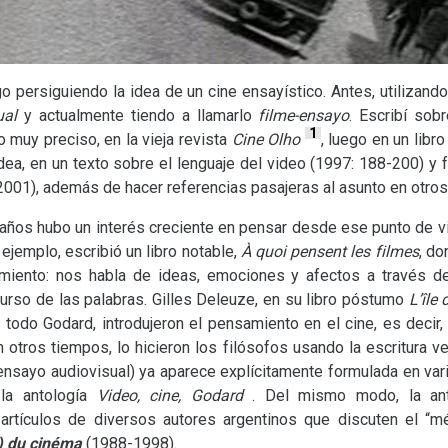
persiguiendo la idea de un cine ensayístico. Antes, utilizando
ual
y actualmente tiendo a llamarlo
filme-ensayo
. Escribí sob
1
 muy preciso, en la vieja revista
Cine Olho
, luego en un libr
idea, en un texto sobre el lenguaje del video (1997: 188-200) y 
001), además de hacer referencias pasajeras al asunto en otros 
años hubo un interés creciente en pensar desde ese punto de vis
ejemplo, escribió un libro notable,
À quoi pensent les filmes
, do
miento: nos habla de ideas, emociones y afectos a través d
urso de las palabras. Gilles Deleuze, en su libro póstumo
L’île
todo Godard, introdujeron el pensamiento en el cine, es decir, 
otros tiempos, lo hicieron los filósofos usando la escritura ve
 ensayo audiovisual) ya aparece explícitamente formulada en va
 la antología
Video, cine, Godard
. Del mismo modo, la an
artículos de diversos autores argentinos que discuten el “m
s) du cinéma
(1988-1998).