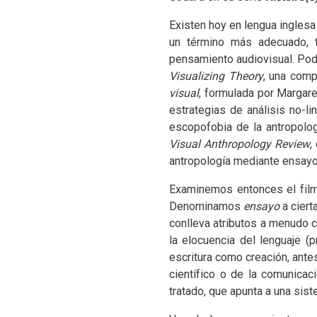
Existen hoy en lengua inglesa
un término más adecuado, 
pensamiento audiovisual. Podr
Visualizing Theory
, una comp
visual
, formulada por Margare
estrategias de análisis no-li
escopofobia de la antropolog
Visual Anthropology Review
,
antropología mediante ensayo
Examinemos entonces el film
Denominamos
ensayo
a ciert
conlleva atributos a menudo co
la elocuencia del lenguaje (
escritura como creación, ante
científico o de la comunicac
tratado, que apunta a una sist