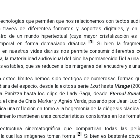
tecnologías que permiten que nos relacionemos con textos audi
 a través de diferentes formatos y soportes digitales, y e
o de un mundo hipertextual (cuya mayor cristalización es In
1
temporal en forma demasiado drástica
. Si bien la fragme
en nuestras vidas diarias nos permite consumir diferentes c
a, la materialidad audiovisual del cine ha permanecido fiel a una
s estables, que se reducen a los márgenes del encuadre y a una 
n estos límites hemos sido testigos de numerosas formas que 
diana del espacio, desde la exitosa serie
Lost
hasta
Visage
(200
ana Panizza hasta los clips de Lady Gaga, desde
Eternal Suns
 el cine de Chris Marker y Agnès Varda, pasando por Jean-Luc G
ica una reflexión en torno a la hegemonía de la diégesis clásica
imiento mantienen unas características constantes en los forma
estructura cinematográfica que compartirán todas las pelí
2
 la cual las imágenes toman forma
. Si bien es bastante obvi