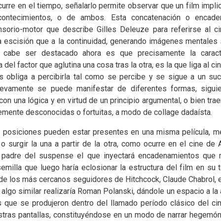
ocurre en el tiempo, señalarlo permite observar que un film impl
ntecimientos, o de ambos. Esta concatenación o encade
sorio-motor que describe Gilles Deleuze para referirse al ci
a escisión que a la continuidad, generando imágenes mentales 
 cabe ser destacado ahora es que precisamente la caracte
del factor que aglutina una cosa tras la otra, es la que liga al ci
s obliga a percibirla tal como se percibe y se sigue a un suc
uevamente se puede manifestar de diferentes formas, sigui
n una lógica y en virtud de un principio argumental, o bien tra
mente desconocidas o fortuitas, a modo de collage dadaísta.
 posiciones pueden estar presentes en una misma película, m
o surgir la una a partir de la otra, como ocurre en el cine de 
 padre del suspense el que inyectará encadenamientos que r
emilla que luego haría eclosionar la estructura del film en su t
de los más cercanos seguidores de Hitchcock, Claude Chabrol, 
o, algo similar realizaría Roman Polanski, dándole un espacio a
es que se produjeron dentro del llamado período clásico del c
tras pantallas, constituyéndose en un modo de narrar hegemóni