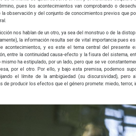
l término, pues los acontecimientos van comprobando o desecha
e la observación y del conjunto de conocimientos previos que p
ral.
 ficción nos hablan de un otro, ya sea del monstruo o de la distop
vamente), la información resulta ser de vital importancia pues es
 acontecimientos, y es este el tema central del presente esc
n, entre la continuidad causa-efecto y la fisura del sistema, ent
o mismo ha estipulado, por un lado, pero que se ve constanteme
resa, por el otro. Por ello, y bajo esta premisa, podemos su
fijando el límite de la ambigüedad (su discursividad), pero
as de producir los efectos que el género promete: miedo, terror, in