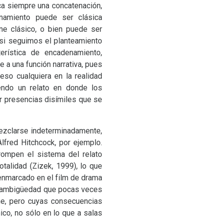
ica siempre una concatenación,
namiento puede ser clásica
ne clásico, o bien puede ser
si seguimos el planteamiento
rística de encadenamiento,
ne a una función narrativa, pues
eso cualquiera en la realidad
endo un relato en donde los
er presencias disímiles que se
ezclarse indeterminadamente,
Alfred Hitchcock, por ejemplo.
ompen el sistema del relato
otalidad (Zizek, 1999), lo que
enmarcado en el film de drama
 la ambigüedad que pocas veces
ine, pero cuyas consecuencias
co, no sólo en lo que a salas