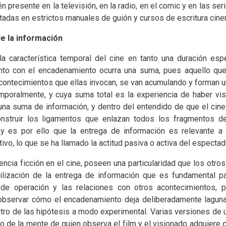
n presente en la televisión, en la radio, en el comic y en las seri
tadas en estrictos manuales de guión y cursos de escritura cine
de la información
a característica temporal del cine en tanto una duración esp
nto con el encadenamiento ocurra una suma, pues aquello qu
acontecimientos que ellas invocan, se van acumulando y forman 
mporalmente, y cuya suma total es la experiencia de haber vis
na suma de información, y dentro del entendido de que el cine
nstruir los ligamentos que enlazan todos los fragmentos d
 y es por ello que la entrega de información es relevante a
vo, lo que se ha llamado la actitud pasiva o activa del espectad
encia ficción en el cine, poseen una particularidad que los ot
tilización de la entrega de información que es fundamental p
de operación y las relaciones con otros acontecimientos, p
servar cómo el encadenamiento deja deliberadamente laguna
tro de las hipótesis a modo experimental. Varias versiones de
o de la mente de quien observa el film y el visionado adquiere 