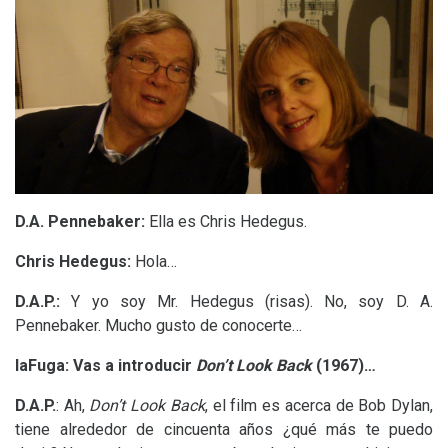
D.A.
Pennebaker:
Ella es Chris Hedegus.
Chris Hedegus
:
Hola…
D.A.
P.:
Y yo soy Mr. Hedegus (risas). No, soy
D. A.
Pennebaker. Mucho gusto de conocerte…
laFuga: Vas a introducir
Don’t Look Back
(1967)…
D.A.P.
: Ah,
Don’t Look Back
, el film es acerca de Bob Dylan,
tiene alrededor de cincuenta años ¿qué más te puedo