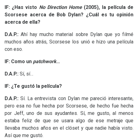
lF:
¿Has visto
No Direction Home
(2005), la película de
Scorsese acerca de Bob Dylan?
¿Cuál es tu opinión
acerca de ella?
D.A.
P.:
Ahí hay mucho material sobre Dylan que yo filmé
muchos años atrás, Scorsese los unió e hizo una película
con eso.
lF:
Como un
patchwork
…
D.A.
P.:
Sí, sí…
lF:
¿Te gustó la película?
D.A.
P.:
Sí. La entrevista con Dylan me pareció interesante,
pero esa no fue hecha por Scorsese, de hecho fue hecha
por Jeff, uno de sus ayudantes. Sí, me gusto, al menos
estaba feliz de que se usara algo de ese metraje que
llevaba muchos años en el clóset y que nadie había visto.
Así que me gustó.