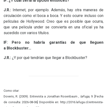
lF:
¿Y cuál sería la opción entonces?
J.R.:
Internet, por ejemplo. Además, hay otra maneras de
circulación como el boca a boca. Y esto ocurre incluso con
películas de Hollywood. Creo que es posible que ocurra,
que una pelicula under se convierta en una oficial ya ha
sucedido con varios títulos.
lF:
Pero no habría garantías de que lleguen
a Blockbuster…
J.R.:
¿Y por qué tendrían que llegar a Blockbuster?
Como citar:
Doveris, R. (2009). Entrevista a Jonathan Rosenbaum ,
laFuga
, 9. [Fecha
de consulta: 2026-08-06] Disponible en: http://2016.lafuga.cl/entrevista-