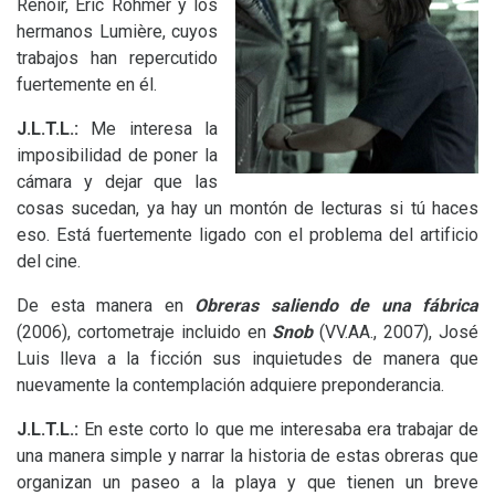
Renoir, Eric Rohmer y los
hermanos Lumière, cuyos
trabajos han repercutido
fuertemente en él.
J.L.T.
L.:
Me interesa la
imposibilidad de poner la
cámara y dejar que las
cosas sucedan, ya hay un montón de lecturas si tú haces
eso. Está fuertemente ligado con el problema del artificio
del cine.
De esta manera en
Obreras saliendo de una fábrica
(2006), cortometraje incluido en
Snob
(
VV
.
AA
., 2007), José
Luis lleva a la ficción sus inquietudes de manera que
nuevamente la contemplación adquiere preponderancia.
J.L.T.
L.:
En este corto lo que me interesaba era trabajar de
una manera simple y narrar la historia de estas obreras que
organizan un paseo a la playa y que tienen un breve