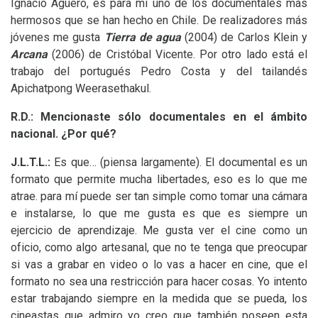
Ignacio Agüero, es para mí uno de los documentales más
hermosos que se han hecho en Chile. De realizadores más
jóvenes me gusta
Tierra de agua
(2004) de Carlos Klein y
Arcana
(2006) de Cristóbal Vicente. Por otro lado está el
trabajo del portugués Pedro Costa y del tailandés
Apichatpong Weerasethakul.
R.D.:
Mencionaste sólo documentales en el ámbito
nacional. ¿Por qué?
J.L.T.
L.:
Es que… (piensa largamente). El documental es un
formato que permite mucha libertades, eso es lo que me
atrae. para mí puede ser tan simple como tomar una cámara
e instalarse, lo que me gusta es que es siempre un
ejercicio de aprendizaje. Me gusta ver el cine como un
oficio, como algo artesanal, que no te tenga que preocupar
si vas a grabar en video o lo vas a hacer en cine, que el
formato no sea una restricción para hacer cosas. Yo intento
estar trabajando siempre en la medida que se pueda, los
cineastas que admiro yo creo que también poseen esta