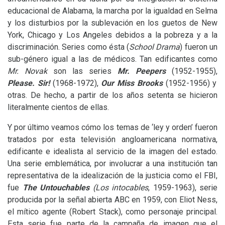
educacional de Alabama, la marcha por la igualdad en Selma
y los disturbios por la sublevación en los guetos de New
York, Chicago y Los Angeles debidos a la pobreza y a la
discriminación. Series como ésta (
School Drama
) fueron un
sub-género igual a las de médicos. Tan edificantes como
Mr. Novak
son las series
Mr. Peepers
(1952-1955),
Please. Sir!
(1968-1972),
Our Miss Brooks
(1952-1956)
y
otras. De hecho, a partir de los años setenta se hicieron
literalmente cientos de ellas.
Y por último veamos cómo los temas de ‘ley y orden’ fueron
tratados por esta televisión angloamericana normativa,
edificante e idealista al servicio de la imagen del estado.
Una serie emblemática, por involucrar a una institución tan
representativa de la idealización de la justicia como el
FBI
,
fue
The
Untouchables
(
Los intocables
, 1959-1963), serie
producida por la señal abierta
ABC
en 1959, con Eliot Ness,
el mítico agente (Robert Stack), como personaje principal.
Esta serie fue parte de la campaña de imagen que el