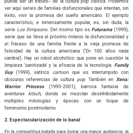
puede ser un tributo‒ de la cultura pop clásica. Podemos
ver aquí series de familias disfuncionales que intentan, sin
éxito, vivir la promesa del sueño americano. El ejemplo
característico, e inmensamente popular, es, sin duda, la
serie
Los Simpsons
.
Del mismo tipo es
Futurama
(1999),
serie
que se lleva al próximo milenio la disfuncionalidad y
el fracaso de una familia frente a la vieja promesa de
felicidad de la cultura americana (‘En 100 años nada
cambia’). Hay un robot alcohólico que pone en cuestión la
limpieza ‘sanitizada’ y la eficacia de la tecnología.
Family
Guy
(1999), satírico
cartoon
que es interrumpido con
obscuras referencias de cultura
pop
. También en
Xena:
Warrior Princess
(1995-2001),
barroca fantasía de
aventuras
kitsch
, donde se mezclan desinhibidamente
múltiples mitologías y épocas con un toque de
feminismo postmoderno.
2. Espectacularización de lo banal
En la competitiva batalla para lograr una mayor audiencia, la