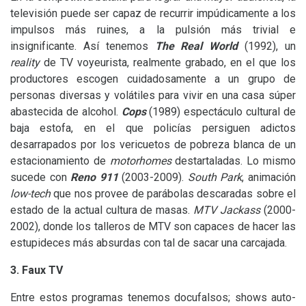
televisión puede ser capaz de recurrir impúdicamente a los
impulsos más ruines, a la pulsión más trivial e
insignificante. Así tenemos
The Real World
(1992), un
reality
de
TV
voyeurista, realmente grabado, en el que los
productores escogen cuidadosamente a un grupo de
personas diversas y volátiles para vivir en una casa súper
abastecida de alcohol.
Cops
(1989) espectáculo cultural de
baja estofa, en el que policías persiguen adictos
desarrapados por los vericuetos de pobreza blanca de un
estacionamiento de
motorhomes
destartaladas. Lo mismo
sucede con
Reno 911
(2003-2009).
South Park
, animación
low-tech
que nos provee de parábolas descaradas sobre el
estado de la actual cultura de masas.
MTV
Jackass
(2000-
2002), donde los talleros de
MTV
son capaces de hacer las
estupideces más absurdas con tal de sacar una carcajada.
3. Faux
TV
Entre estos programas tenemos docufalsos; shows auto-