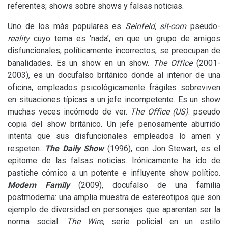
referentes; shows sobre shows y falsas noticias.
Uno de los más populares es
Seinfeld
,
sit-com
pseudo-
reality
cuyo tema es ‘nada’, en que un grupo de amigos
disfuncionales, políticamente incorrectos, se preocupan de
banalidades. Es un show en un show.
The Office
(2001-
2003), es un docufalso británico donde al interior de una
oficina, empleados psicológicamente frágiles sobreviven
en situaciones típicas a un jefe incompetente. Es un show
muchas veces incómodo de ver.
The Office (
US
)
: pseudo
copia del show británico. Un jefe penosamente aburrido
intenta que sus disfuncionales empleados lo amen y
respeten.
The Daily Show
(1996), con Jon Stewart, es el
epitome de las falsas noticias. Irónicamente ha ido de
pastiche cómico a un potente e influyente show político.
Modern Family
(2009), docufalso de una familia
postmoderna: una amplia muestra de estereotipos que son
ejemplo de diversidad en personajes que aparentan ser la
norma social.
The Wire
,
serie policial en un estilo