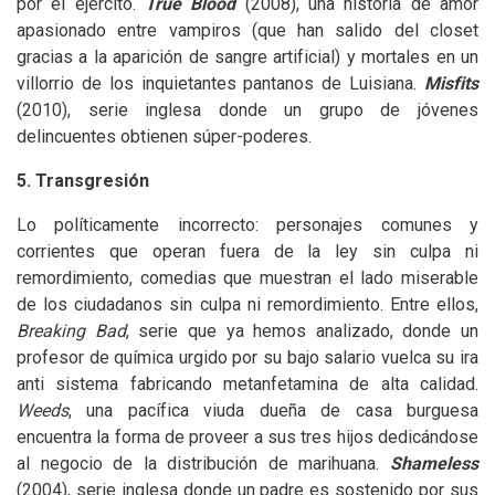
por el ejército.
True Blood
(2008), una historia de amor
apasionado entre vampiros (que han salido del closet
gracias a la aparición de sangre artificial) y mortales en un
villorrio de los inquietantes pantanos de Luisiana.
Misfits
(2010), serie inglesa donde un grupo de jóvenes
delincuentes obtienen súper-poderes.
5. Transgresión
Lo políticamente incorrecto: personajes comunes y
corrientes que operan fuera de la ley sin culpa ni
remordimiento, comedias que muestran el lado miserable
de los ciudadanos sin culpa ni remordimiento. Entre ellos,
Breaking Bad
, serie que ya hemos analizado, donde un
profesor de química urgido por su bajo salario vuelca su ira
anti sistema fabricando metanfetamina de alta calidad.
Weeds
, una pacífica viuda dueña de casa burguesa
encuentra la forma de proveer a sus tres hijos dedicándose
al negocio de la distribución de marihuana.
Shameless
(2004), serie inglesa donde un padre es sostenido por sus