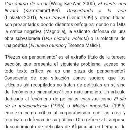
Con ánimo de amar
(Wong Kar-Wai: 2000)
, El viento nos
llevará
(Kiarostami:1999)
, Despertando a la vida
(Linklater:2001)
, Beau travail
(Denis:1999) y otros títulos
son presentados desde distintos enfoques, donde no falta
la crítica negativa (Magnolia), la valiente defensa de una
obra subvalorada (
Una historia violenta
) o la relectura de
una poética (
El nuevo mundo
y Terence Malick).
“Piezas de pensamiento” es el extraño título de la tercera
sección, que presenta el siguiente problema: ¿acaso no
todo texto crítico ya es una pieza de pensamiento?
Consciente de esa situación Jones sugiere que los
artículos ahí recopilados no tratan de películas en sí, sino
de fenómenos cinematográficos más amplios. Un artículo
dedicado al fenómeno de películas evasivas como
El día
de la independencia
(1996)
o
Misión imposibl
e (1996)
empieza como crítica al corporativismo que las crea y
termina en defensa de su público. Otro refiere al tramposo
descubrimiento de películas de Afganistán en tiempos de