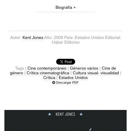
Biografía +
Autor:
Kent Jones
Año: 2009 País: Estados Unidos Editorial:
Uqbar Editores
Tags |
Cine contemporáneo
|
Géneros varios
|
Cine de
género
|
Crítica cinematográfica
|
Cultura visual- visualidad
|
Crítica
|
Estados Unidos
Descargar PDF