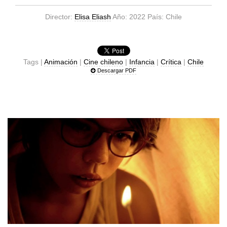
Director:
Elisa Eliash
Año: 2022 País: Chile
Tags |
Animación
|
Cine chileno
|
Infancia
|
Crítica
|
Chile
Descargar PDF