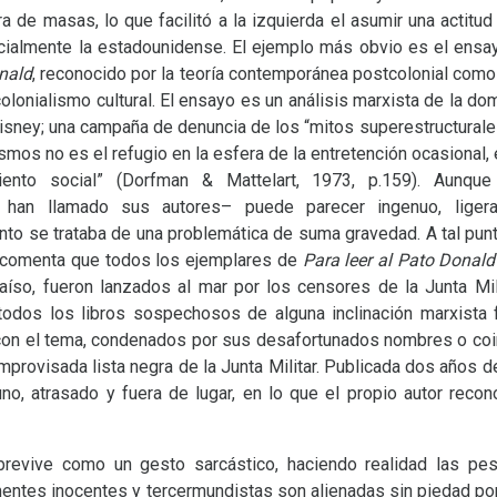
a de masas, lo que facilitó a la izquierda el asumir una actitu
ecialmente la estadounidense. El ejemplo más obvio es el ens
onald
, reconocido por la teoría contemporánea postcolonial como
lonialismo cultural. El ensayo es un análisis marxista de la dom
Disney; una campaña de denuncia de los “mitos superestructural
mos no es el refugio en la esfera de la entretención ocasional, 
iento social” (Dorfman
&
Mattelart, 1973, p.159). Aunque
 han llamado sus autores– puede parecer ingenuo, ligera
to se trataba de una problemática de suma gravedad. A tal p
e comenta que todos los ejemplares de
Para leer al Pato Donal
araíso, fueron lanzados al mar por los censores de la Junta Mil
todos los libros sospechosos de alguna inclinación marxista f
n con el tema, condenados por sus desafortunados nombres o coin
mprovisada lista negra de la Junta Militar. Publicada dos años d
no, atrasado y fuera de lugar, en lo que el propio autor reco
obrevive como un gesto sarcástico, haciendo realidad las pe
mentes inocentes y tercermundistas son alienadas sin piedad por