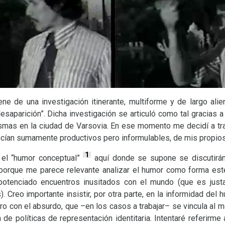
ne de una investigación itinerante, multiforme y de largo al
aparición”. Dicha investigación se articuló como tal gracias a 
asmas en la ciudad de Varsovia. En ese momento me decidí a trat
cían sumamente productivos pero informulables, de mis propios 
1
 el “humor conceptual”
aquí donde se supone se discutirán 
d porque me parece relevante analizar el humor como forma estét
 potenciado encuentros inusitados con el mundo (que es jus
). Creo importante insistir, por otra parte, en la informidad del h
o con el absurdo, que –en los casos a trabajar– se vincula al 
de políticas de representación identitaria. Intentaré referirme