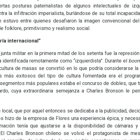
rtas posturas paternalistas de algunos intelectuales de izq
a la infiltración imperialista, burlándose de su total incapacid
hn estuvo entre quienes desafiaron la imagen convencional del 
folklore, primitivismo y realismo social.
ría internacional”
la junta militar en la primera mitad de los setenta fue la represi
a identificada remotamente como “izquierdista”. Durante el
boo
cultura de masas se convirtió en lo que podría considerarse la c
s más exitosos del tipo de cultura fomentada era el progr
s segmentos más populares estaba el concurso de dobles, que 
rdo, cuya extraordinaria semejanza a Charles Bronson le per
ne local, que por aquel entonces se dedicaba a la publicidad, dec
os hizo de la empresa de Flores una experiencia épica, y necesa
lmación tenía que ajustarse a la disponibilidad de cámaras y 
El Charles Bronson chileno se volvió el protagonista de me