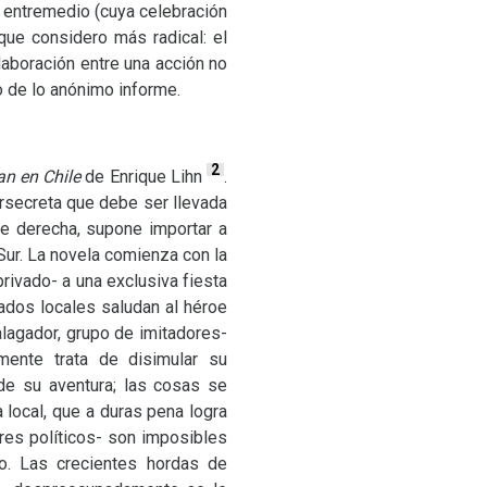
r entremedio (cuya celebración
ue considero más radical: el
laboración entre una acción no
o de lo anónimo informe.
2
n en Chile
de Enrique Lihn
.
persecreta que debe ser llevada
 de derecha, supone importar a
 Sur. La novela comienza con la
rivado- a una exclusiva fiesta
ados locales saludan al héroe
lagador, grupo de imitadores-
smente trata de disimular su
de su aventura; las cosas se
 local, que a duras pena logra
res políticos- son imposibles
o. Las crecientes hordas de