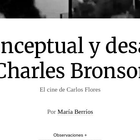
ceptual y des
 Charles Bronso
El cine de Carlos Flores
Por
María Berríos
Observaciones +