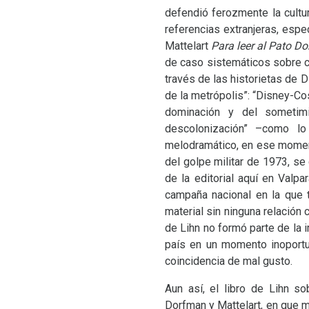
defendió ferozmente la cultur
referencias extranjeras, esp
Mattelart
Para leer al Pato D
de caso sistemáticos sobre co
través de las historietas de 
de la metrópolis”: “Disney-Cos
dominación y del sometim
descolonización” –como lo
melodramático, en ese momen
del golpe militar de 1973, s
de la editorial aquí en Valp
campaña nacional en la que 
material sin ninguna relació
de Lihn no formó parte de la i
país en un momento inoportu
coincidencia de mal gusto.
Aun así, el libro de Lihn s
Dorfman y Mattelart, en que 