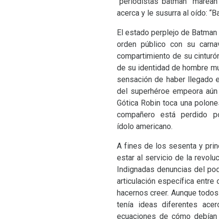
“periodistas batman” marean
acerca y le susurra al oído: “
El estado perplejo de Batman
orden público con su carna
compartimiento de su cinturón
de su identidad de hombre mur
sensación de haber llegado e
del superhéroe empeora aún 
Gótica Robin toca una polone
compañero está perdido p
ídolo americano.
A fines de los sesenta y prin
estar al servicio de la revolu
Indignadas denuncias del pod
articulación específica entre 
hacernos creer. Aunque todos 
tenía ideas diferentes acer
ecuaciones de cómo debían co