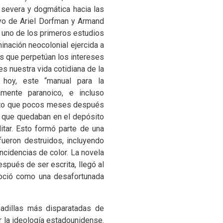
d severa y dogmática hacia las
ayo de Ariel Dorfman y Armand
 uno de los primeros estudios
inación neocolonial ejercida a
es que perpetúan los intereses
es nuestra vida cotidiana de la
 hoy, este “manual para la
mente paranoico, e incluso
unto que pocos meses después
d
que quedaban en el depósito
itar. Esto formó parte de una
ueron destruidos, incluyendo
cidencias de color. La novela
espués de ser escrita, llegó al
noció como una desafortunada
sadillas más disparatadas de
 la ideología estadounidense.