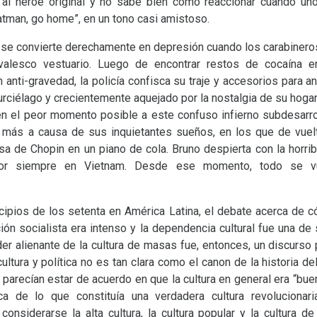
 al héroe original y no sabe bien cómo reaccionar cuando u
Batman, go home”, en un tono casi amistoso.
 se convierte derechamente en depresión cuando los carabineros 
valesco vestuario. Luego de encontrar restos de cocaína en
 anti-gravedad, la policía confisca su traje y accesorios para a
ciélago y crecientemente aquejado por la nostalgia de su hogar,
n el peor momento posible a este confuso infierno subdesarro
más a causa de sus inquietantes sueños, en los que de vuelt
sa de Chopin en un piano de cola. Bruno despierta con la horri
or siempre en Vietnam. Desde ese momento, todo se vu
cipios de los setenta en América Latina, el debate acerca de có
ción socialista era intenso y la dependencia cultural fue una de
er alienante de la cultura de masas fue, entonces, un discurso 
cultura y política no es tan clara como el canon de la historia de
parecían estar de acuerdo en que la cultura en general era “bue
ca de lo que constituía una verdadera cultura revolucionar
nsiderarse la alta cultura, la cultura popular y la cultura de