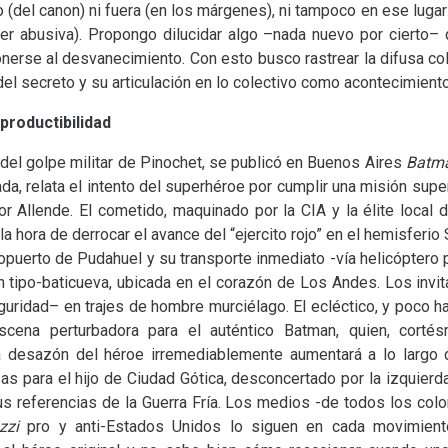
 (del canon) ni fuera (en los márgenes), ni tampoco en ese luga
r abusiva). Propongo dilucidar algo –nada nuevo por cierto– q
nerse al desvanecimiento. Con esto busco rastrear la difusa co
del secreto y su articulación en lo colectivo como acontecimient
productibilidad
el golpe militar de Pinochet, se publicó en Buenos Aires
Batma
lada, relata el intento del superhéroe por cumplir una misión su
or Allende. El cometido, maquinado por la
CIA
y la élite local
 hora de derrocar el avance del “ejercito rojo” en el hemisferio
opuerto de Pudahuel y su transporte inmediato -vía helicóptero p
 tipo-baticueva, ubicada en el corazón de Los Andes. Los invit
uridad– en trajes de hombre murciélago. El ecléctico, y poco ha
scena perturbadora para el auténtico Batman, quien, corté
a desazón del héroe irremediablemente aumentará a lo largo 
 para el hijo de Ciudad Gótica, desconcertado por la izquierda
us referencias de la Guerra Fría. Los medios -de todos los colo
azzi
pro y anti-Estados Unidos lo siguen en cada movimient