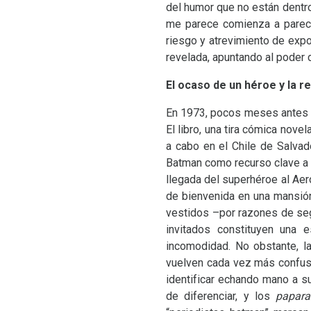
del humor que no están dentro
me parece comienza a parece
riesgo y atrevimiento de expo
revelada, apuntando al poder 
El ocaso de un héroe y la re
En 1973, pocos meses antes d
El libro, una tira cómica nove
a cabo en el Chile de Salvad
Batman como recurso clave a la
llegada del superhéroe al Aer
de bienvenida en una mansión
vestidos –por razones de seg
invitados constituyen una e
incomodidad. No obstante, l
vuelven cada vez más confusas
identificar echando mano a s
de diferenciar, y los
papar