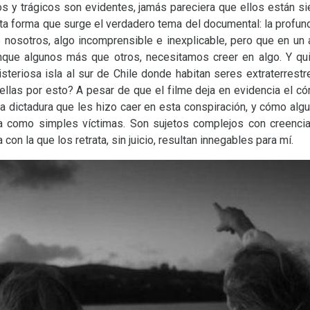
 y trágicos son evidentes, jamás pareciera que ellos están si
sta forma que surge el verdadero tema del documental: la profu
 nosotros, algo incomprensible e inexplicable, pero que en un 
nque algunos más que otros, necesitamos creer en algo. Y qu
misteriosa isla al sur de Chile donde habitan seres extraterres
 ellas por esto? A pesar de que el filme deja en evidencia el 
a dictadura que les hizo caer en esta conspiración, y cómo al
ja como simples víctimas. Son sujetos complejos con creencia
on la que los retrata, sin juicio, resultan innegables para mí.