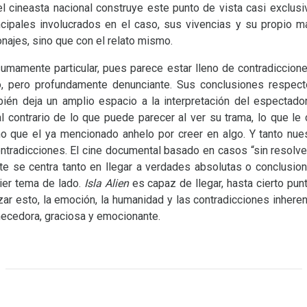
l cineasta nacional construye este punto de vista casi exclus
ncipales involucrados en el caso, sus vivencias y su propio ma
najes, sino que con el relato mismo.
mamente particular, pues parece estar lleno de contradicciones
co, pero profundamente denunciante. Sus conclusiones respect
bién deja un amplio espacio a la interpretación del espectado
l contrario de lo que puede parecer al ver su trama, lo que le 
sino que el ya mencionado anhelo por creer en algo. Y tanto nu
ntradicciones. El cine documental basado en casos “sin resolver
nte se centra tanto en llegar a verdades absolutas o conclusio
ier tema de lado.
Isla Alien
es capaz de llegar, hasta cierto pun
r esto, la emoción, la humanidad y las contradicciones inherent
ecedora, graciosa y emocionante.