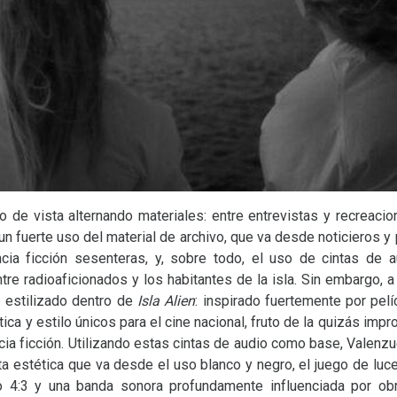
o de vista alternando materiales: entre entrevistas y recreacio
 un fuerte uso del material de archivo, que va desde noticieros 
encia ficción sesenteras, y, sobre todo, el uso de cintas de 
e radioaficionados y los habitantes de la isla. Sin embargo, a
 estilizado dentro de
Isla Alien
: inspirado fuertemente por pelí
tica y estilo únicos para el cine nacional, fruto de la quizás i
ncia ficción. Utilizando estas cintas de audio como base, Valen
ta estética que va desde el uso blanco y negro, el juego de lu
to 4:3 y una banda sonora profundamente influenciada por o