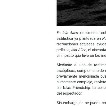
En
Isla Alien
, documental sob
estilística ya planteada en
Ro
recreaciones actuadas ayuda
película,
Isla Alien,
el cineast
el impacto que tuvo en los me
Mediante el uso de testimo
escépticos, complementado co
previamente mencionada pue
sumamente complejo, repleto 
las Islas Friendship. La co
del espectador.
Sin embargo, no se puede omi