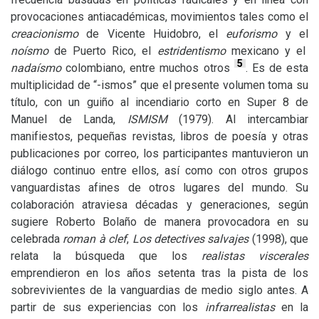
provocaciones antiacadémicas, movimientos tales como el
creacionismo
de Vicente Huidobro, el
euforismo
y el
noísmo
de Puerto Rico, el
estridentismo
mexicano y el
5
nadaísmo
colombiano, entre muchos otros
. Es de esta
multiplicidad de “-ismos” que el presente volumen toma su
título, con un guiño al incendiario corto en Super 8 de
Manuel de Landa,
ISMISM
(1979). Al intercambiar
manifiestos, pequeñas revistas, libros de poesía y otras
publicaciones por correo, los participantes mantuvieron un
diálogo continuo entre ellos, así como con otros grupos
vanguardistas afines de otros lugares del mundo. Su
colaboración atraviesa décadas y generaciones, según
sugiere Roberto Bolaño de manera provocadora en su
celebrada
roman à clef
,
Los detectives salvajes
(1998), que
relata la búsqueda que los
realistas viscerales
emprendieron en los años setenta tras la pista de los
sobrevivientes de la vanguardias de medio siglo antes. A
partir de sus experiencias con los
infrarrealistas
en la