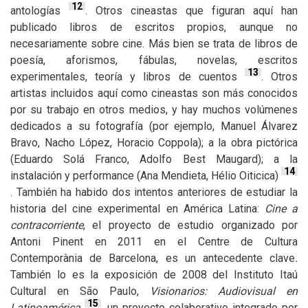
12
antologías
. Otros cineastas que figuran aquí han
publicado libros de escritos propios, aunque no
necesariamente sobre cine. Más bien se trata de libros de
poesía, aforismos, fábulas, novelas, escritos
13
experimentales, teoría y libros de cuentos
. Otros
artistas incluidos aquí como cineastas son más conocidos
por su trabajo en otros medios, y hay muchos volúmenes
dedicados a su fotografía (por ejemplo, Manuel Álvarez
Bravo, Nacho López, Horacio Coppola); a la obra pictórica
(Eduardo Solá Franco, Adolfo Best Maugard); a la
14
instalación y performance (Ana Mendieta, Hélio Oiticica)
. También ha habido dos intentos anteriores de estudiar la
historia del cine experimental en América Latina:
Cine a
contracorriente
, el proyecto de estudio organizado por
Antoni Pinent en 2011 en el Centre de Cultura
Contemporània de Barcelona, es un antecedente clave
.
También lo es la exposición de 2008 del Instituto Itaú
Cultural en São Paulo,
Visionarios: Audiovisual en
15
Latinoamérica
, un proyecto colaborativo integrado por