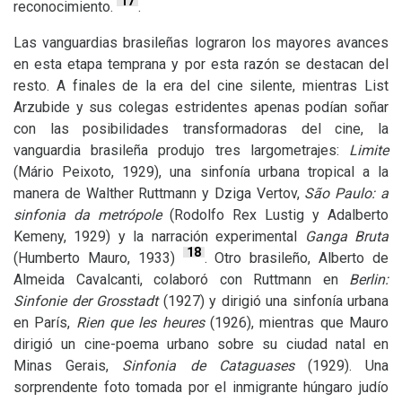
17
reconocimiento.
.
Las vanguardias brasileñas lograron los mayores avances
en esta etapa temprana y por esta razón se destacan del
resto. A finales de la era del cine silente, mientras List
Arzubide y sus colegas estridentes apenas podían soñar
con las posibilidades transformadoras del cine, la
vanguardia brasileña produjo tres largometrajes:
Limite
(Mário Peixoto, 1929), una sinfonía urbana tropical a la
manera de Walther Ruttmann y Dziga Vertov,
São Paulo: a
sinfonia da metrópole
(Rodolfo Rex Lustig y Adalberto
Kemeny, 1929) y la narración experimental
Ganga Bruta
18
(Humberto Mauro, 1933)
. Otro brasileño, Alberto de
Almeida Cavalcanti, colaboró con Ruttmann en
Berlin:
Sinfonie der Grosstadt
(1927) y dirigió una sinfonía urbana
en París,
Rien que les heures
(1926), mientras que Mauro
dirigió un cine-poema urbano sobre su ciudad natal en
Minas Gerais,
Sinfonia de Cataguases
(1929). Una
sorprendente foto tomada por el inmigrante húngaro judío