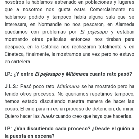
nosotros la habíamos estrenado en poblaciones y lugares
que a nosotros nos gusta estar. Comercialmente no
habíamos podido y tampoco había alguna sala que se
interesara, en Normandie no nos pescaron, en Alameda
quedamos con problemas por
El pejesapo
y estaban
mostrando otras películas entonces nos tiraban para
después, en la Católica nos rechazaron totalmente y en
Cineteca, finalmente, la mostramos una vez pero no estuvo
en cartelera.
I.P.
: ¿Y entre
El pejesapo
y
Mitómana
cuanto rato pasó?
J.L.S.
:
Pasó poco rato.
Mitómana
se ha mostrado pero ha
tenido otros procesos. No queríamos repetirnos tampoco,
hemos estado discutiendo nuestra manera de hacer las
cosas. El cine para mí es un proceso de detención, de mirar.
Quiero hacer las
hueás
cuando creo que haya que hacerlas.
I.P.
: ¿Van discutiendo cada proceso? ¿Desde el guión a
la puesta en escena?