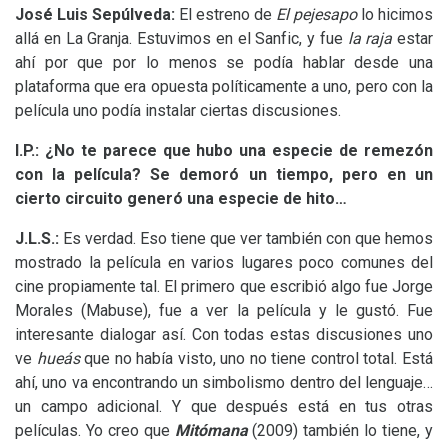
José Luis Sepúlveda:
El estreno de
El
p
ejesapo
lo hicimos
allá en La Granja. Estuvimos en el Sanfic, y fue
la raja
estar
ahí por que por lo menos se podía hablar desde una
plataforma que era opuesta políticamente a uno, pero con la
película uno podía instalar ciertas discusiones.
I.P.: ¿No te parece que hubo una especie de remezón
con la película? Se demoró un tiempo, pero en un
cierto circuito generó una especie de hito…
J.L.
S.:
Es verdad. Eso tiene que ver también con que hemos
mostrado la película en varios lugares poco comunes del
cine propiamente tal. El primero que escribió algo fue Jorge
Morales (Mabuse), fue a ver la película y le gustó. Fue
interesante dialogar así. Con todas estas discusiones uno
ve
hueás
que no había visto, uno no tiene control total. Está
ahí, uno va encontrando un simbolismo dentro del lenguaje…
un campo adicional. Y que después está en tus otras
películas. Yo creo que
Mitómana
(2009) también lo tiene, y