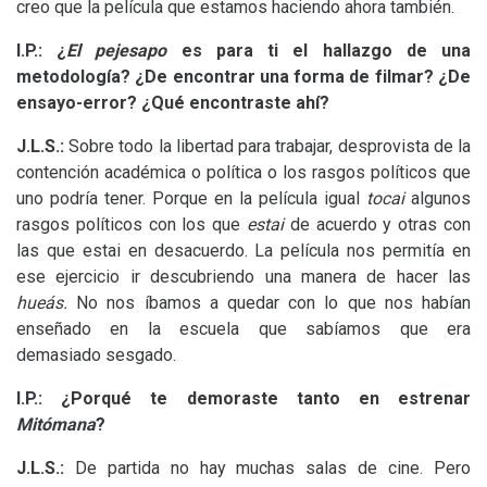
creo que la película que estamos haciendo ahora también.
I.P.
: ¿
El pejesapo
es para ti el hallazgo de una
metodología? ¿De encontrar una forma de filmar? ¿De
ensayo-error? ¿Qué encontraste ahí?
J.L.S.
:
Sobre todo la libertad para trabajar, desprovista de la
contención académica o política o los rasgos políticos que
uno podría tener. Porque en la película igual
tocai
algunos
rasgos políticos con los que
estai
de acuerdo y otras con
las que estai en desacuerdo. La película nos permitía en
ese ejercicio ir descubriendo una manera de hacer las
hueás.
No nos íbamos a quedar con lo que nos habían
enseñado en la escuela que sabíamos que era
demasiado sesgado.
I.P.
: ¿Porqué te demoraste tanto en estrenar
Mitómana
?
J.L.
S.:
De partida no hay muchas salas de cine. Pero