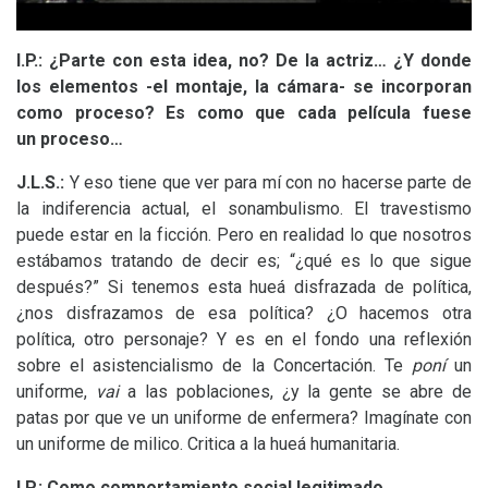
I.P.
: ¿Parte con esta idea, no? De la actriz… ¿Y donde
los elementos -el montaje, la cámara- se incorporan
como proceso? Es como que cada película fuese
un proceso…
J.L.S.
:
Y eso tiene que ver para mí con no hacerse parte de
la indiferencia actual, el sonambulismo. El travestismo
puede estar en la ficción. Pero en realidad lo que nosotros
estábamos tratando de decir es; “¿qué es lo que sigue
después?” Si tenemos esta hueá disfrazada de política,
¿nos disfrazamos de esa política? ¿O hacemos otra
política, otro personaje? Y es en el fondo una reflexión
sobre el asistencialismo de la Concertación. Te
poní
un
uniforme,
vai
a las poblaciones, ¿y la gente se abre de
patas por que ve un uniforme de enfermera? Imagínate con
un uniforme de milico. Critica a la hueá humanitaria.
I.P.
: Como comportamiento social legitimado…