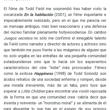
El filme de Todd Field me sorprendió tras haber visto la
oscarizada
En la habitación
(2001), un filme inquietante e
impecablemente realizado, pero en el que me parecía ver
un mensaje ambiguo, más bien reaccionario y una defensa
del núcleo familiar plenamente hollywoodiense. En cambio
Juegos secretos
no sólo me confirmó el innegable talento
de Field como narrador y director de actores y actrices sino
que también me puso frente a las imágenes de alguien que
no solo urgaba en las entrañas de una pequeña comunidad
estadounidense sino que lo hacía sin los aspavientos
característicos del cine “indie” más provocador. Filmes
como la exitosa
Happiness
(1998) de Todd Solondz son
ácidos retratos de una sociedad enferma y rompen, desde
una mirada irreverente, más de un tabú, pero tuve que
esperar a
Little Children
para encontrar una visión reposada
de la forma en que una comunidad crea -cabría decir que
inventa y reinventa- un “monstruo moral” y se alimenta de él
para ahuyentar lo que hay en el espejo de sus propios