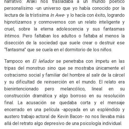
narrativo: Araki nos trasladaba a un mundo poético
personalísimo -un universo que yo había conocido por la
lectura de la trístisima
In Awe
- y lo hacía con éxito, logrando
hipnotizarnos y conmovernos con un relato inteligente y
cruel, sobre la eterna adolescencia y sus fantasmas
íntimos. Pero faltaban los adultos o faltaba al menos la
disección de la sociedad que suele crear o destruir ese
“fantasma” que se cuela en el dormitorio de los niños.
Tampoco en
El leñador
se penetraba con ímpetu en las
tripas del monstruo sino que se mostraba únicamente el
ostracismo social y familiar del hombre al salir de la cárcel
y su dificultad de reinserción en el mundo. El relato era
bienintencionado pero melancólico, lineal en su
construcción dramática y algo borroso en su resolución
final. La acusación se quedaba corta y el mensaje
encerrado en una película -apoyada en un espléndido y
austero trabajo actoral de Kevin Bacon- no nos llevaba más
allá del retrato algo depresivo de una psicología individual.