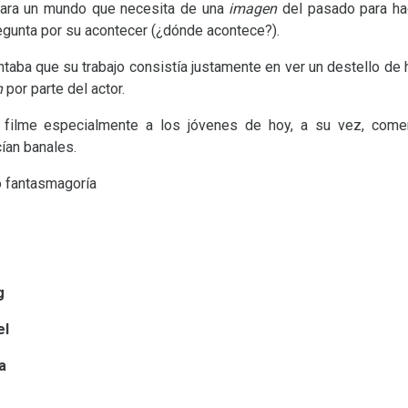
para un mundo que necesita de una
imagen
del pasado para ha
pregunta por su acontecer (¿dónde acontece?).
ntaba que su trabajo consistía justamente en ver un destello de
n
por parte del actor.
 filme especialmente a los jóvenes de hoy, a su vez, come
ían banales.
o fantasmagoría
g
el
a