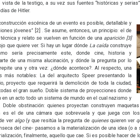
 vista de la testigo, a su vez sus fuentes “históricas y serias
días de Hitler.
construcción escénica de un evento es posible, detallable y
ciones jóvenes”
[2]
. Se asume, entonces, un principio: el de
 técnica y relato se vuelven en función de una
aparición
[3]
jo que quiere ver. Si hay un lugar dónde
La caída
construye
mo sería precisamente este, donde cine, historia y
arte de una misma alucinación, y dónde la pregunta por lo
repite una y otra vez: ¿dónde acontece?. Al respecto, una
s más notables: La del arquitecto Speer presentando la
io, proyecto que requerirá la demolición de toda la ciudad,
 todas el gran sueño. Doble sistema de proyecciones donde
 en un acto todo un sistema de mundo en el cual nazismo y
 Doble obstinación: quienes proyectan construyen maqueta
ón es el de una cámara que sobrevuela y que juega con lo
de ver
algo
(y que resitúa la pregunta de
quienes
quieren ver
q
rínseca del cine- pasamos a la materialización de una idea (o a
alización, finalmente, aquello que cae. Si es posible hacer de l