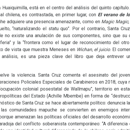
Huaiquimilla, está en el centro del análisis del quinto capítulo
al chilena, es contrastada, en primer lugar, con
El verano de l
che adquiere una presencia amenazante, como en
Magic Magic
lto, “naturalizando el statu quo”. Por el contrario, Santa Cruz
de no existe una anulación de sus componentes, sino que su c
riferia” y la “frontera como el lugar de reconocimiento del ot
unto de vista que muestra Meneses en
Wichan, el juicio
. El come
s análisis, es una pieza clave del libro que deja entrever u
uelve la violencia. Santa Cruz comenta el asesinato del joven
eraciones Policiales Especiales de Carabineros en 2018, cuya mu
“ocupación colonial posestatal de Wallmapu”, territorio en e
cropolíticas del Estado (Achille Mbembe) en forma de “destrucc
iagnóstico de Santa Cruz se hace abiertamente político: denuncia
 las comunidades mapuche se convierten en enemigos intern
porque amenazan las políticas oficiales del desarrollo económico
paradoja del conflicto soberanista contemporáneo: “A diferencia