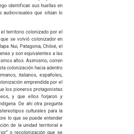
ego identifican sus huellas en
os audiovisuales que sitúan lo
 el territorio colonizado por el
 que se volvió colonizador en
pa Nui, Patagonia, Chiloé, el
genas y son equivalentes a las
mismos años. Asimismo, corren
sta colonización hacia adentro
rmanos, italianos, españoles,
olonización emprendida por el
ue los pioneros protagonistas
eos, y que ellos forjaron y
ndígena. De ahí otra pregunta
tereotipos culturales para la
sobre lo que se puede entender
ón de la unidad territorial e
rior” o recolonización que se