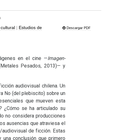
a
cultural
|
Estudios de
Descargar PDF
mágenes en el cine —
Imagen-
(Metales Pesados, 2013)— y
icción audiovisual chilena. Un
a No (del plebiscito) sobre un
 esenciales que mueven esta
o? ¿Cómo se ha articulado su
zado no considera producciones
dos ausencias que atraviesa el
/audiovisual de ficción. Estas
y una conclusión que primero