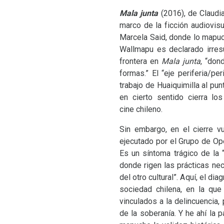
Mala junta
(2016), de Claudia 
marco de la ficción audiovisu
Marcela Said, donde lo mapu
Wallmapu es declarado irresue
frontera en
Mala junta
, “don
formas.” El “eje periferia/pe
trabajo de Huaiquimilla al p
en cierto sentido cierra lo
cine chileno.
Sin embargo, en el cierre v
ejecutado por el Grupo de Op
Es un síntoma trágico de la 
donde rigen las prácticas ne
del otro cultural”. Aquí, el d
sociedad chilena, en la que
vinculados a la delincuencia, 
de la soberanía. Y he ahí la 