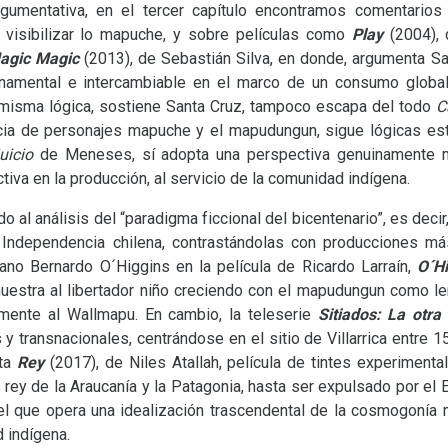
gumentativa, en el tercer capítulo encontramos comentario
 visibilizar lo mapuche, y sobre películas como
Play
(2004), 
agic Magic
(2013), de Sebastián Silva, en donde, argumenta S
namental e intercambiable en el marco de un consumo globali
a misma lógica, sostiene Santa Cruz, tampoco escapa del todo
C
ncia de personajes mapuche y el mapudungun, sigue lógicas es
uicio
de Meneses, sí adopta una perspectiva genuinamente m
tiva en la producción, al servicio de la comunidad indígena.
o al análisis del “paradigma ficcional del bicentenario”, es decir
 Independencia chilena, contrastándolas con producciones más
fano Bernardo O´Higgins en la película de Ricardo Larraín,
O´Hi
muestra al libertador niño creciendo con el mapudungun como le
emente al Wallmapu. En cambio, la teleserie
Sitiados: La otra
y transnacionales, centrándose en el sitio de Villarrica entre 1
nta
Rey
(2017), de Niles Atallah, película de tintes experiment
ey de la Araucanía y la Patagonia, hasta ser expulsado por el E
 el que opera una idealización trascendental de la cosmogonía
d indígena.