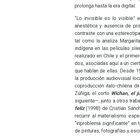
prolonga hasta la era digital.
“Lo invisible es lo visible”
anestética y ausencia de pro
contraste con una estereotipa
tal como la analiza Margarit
indígena en las películas sil
realizado en Chile y el prime
dos, asociadas aquí a un cie
que hablan de ellas. Desde 1
la producción audiovisual l
coproducción italo-chilena di
Zúñiga; el corto
Wichan, el ju
siguiente—, junto a otros tra
feliz
(1998) de Cristián Sánc
recurrir al materialismo esp
“inproblema significante” en 
de pinturas, fotografías y es