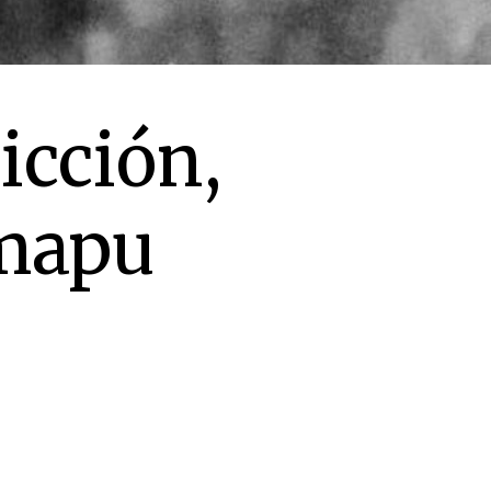
icción,
lmapu