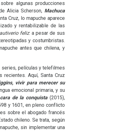
s sobre algunas producciones
de Alicia Scherson,
Machuca
anta Cruz, lo mapuche aparece
zado y rentabilizable de las
autiverio feliz
: a pesar de sus
tereotipadas y costumbristas.
apuche antes que chilena, y
, series, películas y telefilmes
 recientes. Aquí, Santa Cruz
ggins, vivir para merecer su
ngua emocional primaria, y su
 cara de la conquista
(2015),
598 y 1601, en pleno conflicto
ales sobre el abogado francés
stado chileno. Se trata, según
 mapuche, sin implementar una