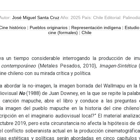
Autor:
José Miguel Santa Cruz
Año: 2025 País: Chile Editorial: Palinodi
Cine histórico
|
Pueblos originarios
|
Representación indígena
|
Estudio 
cine (formales)
|
Chile
va un tiempo considerable interrogando la producción de i
e contemporáneo
(Metales Pesados, 2010),
Imagen-Sintética
ne chileno con su mirada crítica y política.
a abordar la no-imagen, la imagen borrada del Wallmapu en la f
diovisual
No
(1988) de Juan Downey, en la que se repite la palabr
a canción mapuche, abre el libro y conduce a las preguntas
 la imagen del pueblo mapuche en la historia del cine chilen
scripción en el imaginario audiovisual local?” El material anali
octubre 2019, pero esta circunstancia no afecta la hipótesis de 
del conflicto soberanista actual en la producción cinematográfica
as estéticas y políticas serán abordadas en cinco capítulos 