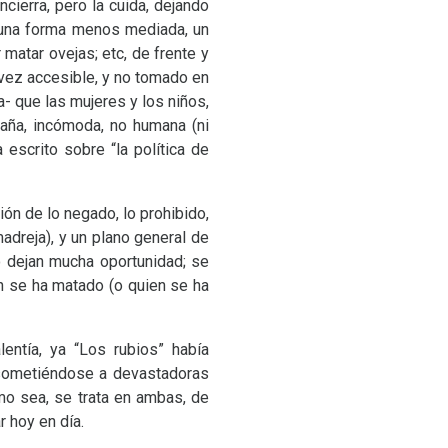
cierra, pero la cuida, dejando
 una forma menos mediada, un
 matar ovejas; etc, de frente y
 vez accesible, y no tomado en
ia- que las mujeres y los niños,
aña, incómoda, no humana (ni
 escrito sobre “la política de
ción de lo negado, lo prohibido,
adreja), y un plano general de
no dejan mucha oportunidad; se
ien se ha matado (o quien se ha
lentía, ya “Los rubios” había
 sometiéndose a devastadoras
omo sea, se trata en ambas, de
 hoy en día.