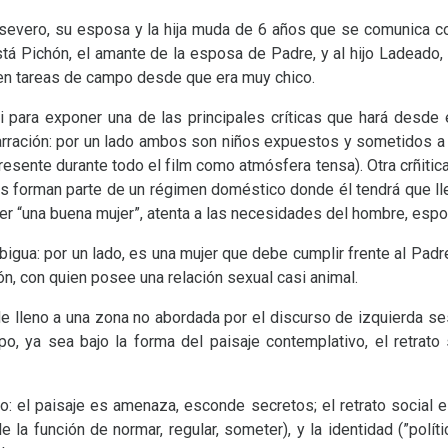
severo, su esposa y la hija muda de 6 años que se comunica co
está Pichón, el amante de la esposa de Padre, y al hijo Ladeado
r en tareas de campo desde que era muy chico.
i para exponer una de las principales críticas que hará desde 
narración: por un lado ambos son niños expuestos y sometidos a l
presente durante todo el film como atmósfera tensa). Otra crñitica 
os forman parte de un régimen doméstico donde él tendrá que lle
ser “una buena mujer”, atenta a las necesidades del hombre, esp
bigua: por un lado, es una mujer que debe cumplir frente al Padre
ón, con quien posee una relación sexual casi animal.
de lleno a una zona no abordada por el discurso de izquierda s
po, ya sea bajo la forma del paisaje contemplativo, el retrato 
do: el paisaje es amenaza, esconde secretos; el retrato social 
 la función de normar, regular, someter), y la identidad (”políti