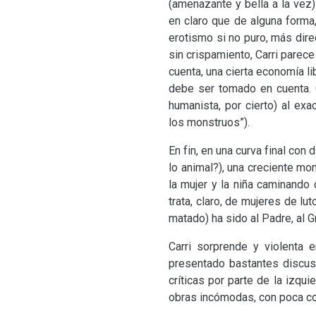
(amenazante y bella a la vez)
en claro que de alguna form
erotismo si no puro, más direc
sin crispamiento, Carri parec
cuenta, una cierta economía lib
debe ser tomado en cuenta. 
humanista, por cierto) al exa
los monstruos”).
En fin, en una curva final con 
lo animal?), una creciente mo
la mujer y la niña caminando 
trata, claro, de mujeres de lu
matado) ha sido al Padre, al G
Carri sorprende y violenta e
presentado bastantes discus
críticas por parte de la izqu
obras incómodas, con poca con