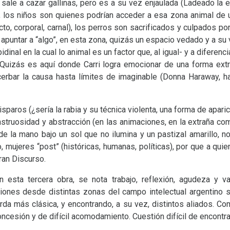
 sale a cazar gallinas, pero es a su vez enjaulada (Ladeado la en
a, los niños son quienes podrían acceder a esa zona animal de
to, corporal, carnal), los perros son sacrificados y culpados por
e apuntar a “algo”, en esta zona, quizás un espacio vedado y a su
idinal en la cual lo animal es un factor que, al igual- y a diferenc
Quizás es aquí donde Carri logra emocionar de una forma extr
cerbar la causa hasta límites de imaginable (Donna Haraway, ha
disparos (¿sería la rabia y su técnica violenta, una forma de apari
nstruosidad y abstracción (en las animaciones, en la extraña com
de la mano bajo un sol que no ilumina y un pastizal amarillo, 
to, mujeres “post” (históricas, humanas, políticas), por que a qu
ran Discurso.
n esta tercera obra, se nota trabajo, reflexión, agudeza y va
iones desde distintas zonas del campo intelectual argentino
ierda más clásica, y encontrando, a su vez, distintos aliados. C
cesión y de difícil acomodamiento. Cuestión difícil de encontrar