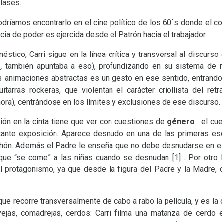
clases.
odríamos encontrarlo en el cine político de los 60´s donde el co
ncia de poder es ejercida desde el Patrón hacia el trabajador.
éstico, Carri sigue en la línea crítica y transversal al discurs
a
,
también apuntaba a eso), profundizando en su sistema de r
as animaciones abstractas es un gesto en ese sentido, entrando
itarras rockeras, que violentan el carácter criollista del re
hora), centrándose en los límites y exclusiones de ese discurso.
ión en la cinta tiene que ver con cuestiones de
género
: el cu
tante exposición. Aparece desnudo en una de las primeras es
hón. Además el Padre le enseña que no debe desnudarse en el 
 que “se come” a las niñas cuando se desnudan
[1]
. Por otro
l protagonismo, ya que desde la figura del Padre y la Madre,
ue recorre transversalmente de cabo a rabo la película, y es la 
vejas, comadrejas, cerdos: Carri filma una matanza de cerdo 