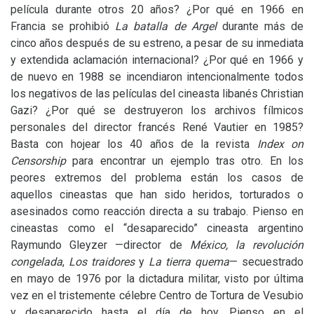
película durante otros 20 años? ¿Por qué en 1966 en
Francia se prohibió
La batalla de Argel
durante más de
cinco años después de su estreno, a pesar de su inmediata
y extendida aclamación internacional? ¿Por qué en 1966 y
de nuevo en 1988 se incendiaron intencionalmente todos
los negativos de las películas del cineasta libanés Christian
Gazi? ¿Por qué se destruyeron los archivos fílmicos
personales del director francés René Vautier en 1985?
Basta con hojear los 40 años de la revista
Index on
Censorship
para encontrar un ejemplo tras otro. En los
peores extremos del problema están los casos de
aquellos cineastas que han sido heridos, torturados o
asesinados como reacción directa a su trabajo. Pienso en
cineastas como el “desaparecido” cineasta argentino
Raymundo Gleyzer —director de
México, la revolución
congelada
,
Los traidores
y
La tierra quema
— secuestrado
en mayo de 1976 por la dictadura militar, visto por última
vez en el tristemente célebre Centro de Tortura de Vesubio
y desaparecido hasta el día de hoy. Pienso en el