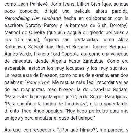
como Jean Painlevé, Joris Ivens, Lillian Gish (que, aunque
poco conocida, dirigió una película ahora perdida,
Remodeling Her Husband
, hecha en colaboración con la
escritora Dorothy Parker y la hermana de Gish, Dorothy),
Manoel de Oliveira (que aún seguía dirigiendo películas a
los 105 años), figuras tan destacadas como Akira
Kurosawa, Satyajit Ray, Robert Bresson, Ingmar Bergman,
Agnès Varda, Francis Ford Coppola, así como una variedad
de cineastas desde Argelia hasta Zimbabue. Como era
esperable, estaban los muy locuaces y los muy sucintos.
La respuesta de Bresson, como no es de extrañar, eran dos
palabras: “
Pour vivre
”. Me resulta más fácil recordar varias
de las respuestas más breves; la de Jean-Luc Godard:
“Para evitar la pregunta «por qué»”; la de Sergei Paradjanov:
“Para santificar la tumba de Tarkovsky”; o la respuesta del
difunto Theo Angelopoulos: “Hoy hago películas para mis
amigos y para endulzar el paso del tiempo.”
Así que, con respecto a “¿Por qué filmas?”, me pareció, y