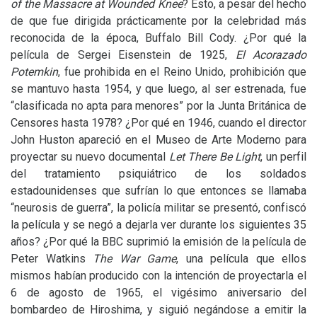
of the Massacre at Wounded Knee
? Esto, a pesar del hecho
de que fue dirigida prácticamente por la celebridad más
reconocida de la época, Buffalo Bill Cody. ¿Por qué la
película de Sergei Eisenstein de 1925,
El Acorazado
Potemkin
, fue prohibida en el Reino Unido, prohibición que
se mantuvo hasta 1954, y que luego, al ser estrenada, fue
“clasificada no apta para menores” por la Junta Británica de
Censores hasta 1978? ¿Por qué en 1946, cuando el director
John Huston apareció en el Museo de Arte Moderno para
proyectar su nuevo documental
Let There Be Light
, un perfil
del tratamiento psiquiátrico de los soldados
estadounidenses que sufrían lo que entonces se llamaba
“neurosis de guerra”, la policía militar se presentó, confiscó
la película y se negó a dejarla ver durante los siguientes 35
años? ¿Por qué la
BBC
suprimió la emisión de la película de
Peter Watkins
The War Game
, una película que ellos
mismos habían producido con la intención de proyectarla el
6 de agosto de 1965, el vigésimo aniversario del
bombardeo de Hiroshima, y siguió negándose a emitir la