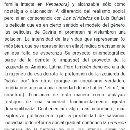
familia intacta en
Vendedora)
y alcanzable sólo como
nostalgia o alucinación. A diferencia del realismo social,
pero sí en consonancia con
Los olvidados
de Luis Buñuel,
la película que es en cierto sentido el modelo del género,
las películas de Gaviria ni prometen ni vislumbran una
solución. La intensidad de las vidas que representan (o,
más bien, que se representan en ellas) radica precisamente
en esa falta de esperanza. Su proyecto cinematográfico
surge de la derrota (o impasse) del proyecto de la
izquierda en América Latina. Pero también denuncia una de
la razones de esa derrota: la pretensión de la izquierda de
“hablar por” los otros (porque un socialismo verdadero
tendría que aspirar a una sociedad donde hablen “ellos”, no
nosotros). Funcionan de esta manera como atalayas,
testigos de una sociedad fundamentalmente injusta,
desequilibrada. Contienen así algo más importante, más
explosivo políticamente que la posibilidad de salvación
individual o de reforma social gradual: contienen la
promesa
milenaria de la historia de que los últimos serán los