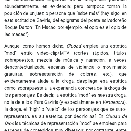
abundantemente, en evidencia; pero tampoco toman la
posición de un juez o persona que “sabe más” (hay algo, en
esta actitud de Gaviria, del epigrama del poeta salvadoreño
Roque Dalton: “En Macao, por ejemplo, el opio es el opio de
las masas”).
Aunque, como hemos dicho,
Ciudad
emplee una estética
“mod” estilo video-clip/
MTV
(cortes rápidos, títulos
sobrepuestos, mezcla de música y narración, a veces
descontextualizada, escenas de violencia o movimiento
gratuitas, sobresaturación de colores, etc.), que
evidentemente alude a la droga, despliega esa estética
como sobrepuesta a la experiencia concreta de la droga de
los personajes. Es decir, la estética “mod” es nuestra droga,
no la de ellos. Para Gaviria (y especialmente en
Vendedora
),
la droga, el “high” o “vuelo” de los personajes que se auto-
representan, es su estética, por decirlo así. En
Ciudad de
Dios
las técnicas de representación “mod” se emplean para
escenas de contenidos muy diversos; por contraste, entre