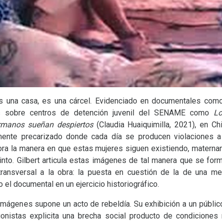
es una casa, es una cárcel. Evidenciado en documentales co
es sobre centros de detención juvenil del
SENAME
como
Lo
rmanos sueñan despiertos
(Claudia Huaiquimilla, 2021), en Chi
amente precarizado donde cada día se producen violaciones 
ora la manera en que estas mujeres siguen existiendo, materna
nto. Gilbert articula estas imágenes de tal manera que se forma
transversal a la obra: la puesta en cuestión de la de una me
o el documental en un ejercicio historiográfico.
imágenes supone un acto de rebeldía. Su exhibición a un públic
onistas explicita una brecha social producto de condiciones 