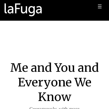
☰
Me and You and
Everyone We
Know
Courageously, with grace