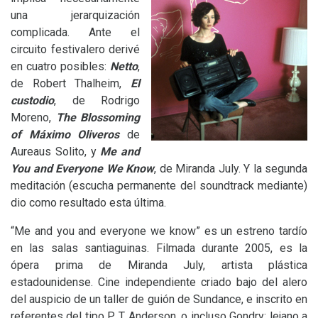
una jerarquización
complicada. Ante el
circuito festivalero derivé
en cuatro posibles:
Netto
,
de Robert Thalheim,
El
custodio
, de Rodrigo
Moreno,
The Blossoming
of Máximo Oliveros
de
Aureaus Solito, y
Me and
You and Everyone We Know
, de Miranda July. Y la segunda
meditación (escucha permanente del soundtrack mediante)
dio como resultado esta última.
“
Me and you and everyone we know” es un estreno tardío
en las salas santiaguinas. Filmada durante 2005, es la
ópera prima de Miranda July, artista plástica
estadounidense. Cine independiente criado bajo del alero
del auspicio de un taller de guión de Sundance, e inscrito en
referentes del tipo
P. T.
Anderson, o incluso Gondry; lejano a