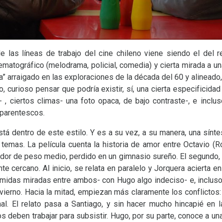
las líneas de trabajo del cine chileno viene siendo el del re
ematográfico (melodrama, policial, comedia) y cierta mirada a una
na” arraigado en las exploraciones de la década del 60 y alineado
 curioso pensar que podría existir, sí, una cierta especificida
 , ciertos climas- una foto opaca, de bajo contraste-, e incluso
 parentescos.
stá dentro de este estilo. Y es a su vez, a su manera, una sínt
 temas. La película cuenta la historia de amor entre Octavio (R
ador de peso medio, perdido en un gimnasio sureño. El segundo, 
te cercano. Al inicio, se relata en paralelo y Jorquera acierta 
tímidas miradas entre ambos- con Hugo algo indeciso- e, incluso
nvierno. Hacia la mitad, empiezan más claramente los conflictos
l. El relato pasa a Santiago, y sin hacer mucho hincapié en 
 deben trabajar para subsistir. Hugo, por su parte, conoce a una 