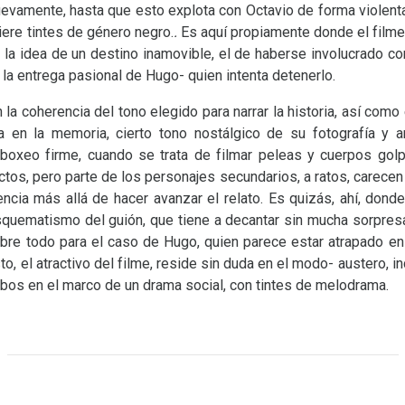
nuevamente, hasta que esto explota con Octavio de forma violent
iere tintes de género negro.
.
Es aquí propiamente donde el filme
 la idea de un destino inamovible, el de haberse involucrado co
 la entrega pasional de Hugo- quien intenta detenerlo.
a coherencia del tono elegido para narrar la historia, así como el
 en la memoria, cierto tono nostálgico de su fotografía y a
 boxeo firme, cuando se trata de filmar peleas y cuerpos gol
ctos, pero parte de los personajes secundarios, a ratos, carece
tencia más allá de hacer avanzar el relato. Es quizás, ahí, do
esquematismo del guión, que tiene a decantar sin mucha sorpresa 
sobre todo para el caso de Hugo, quien parece estar atrapado en
to, el atractivo del filme, reside sin duda en el modo- austero, i
bos en el marco de un drama social, con tintes de melodrama.