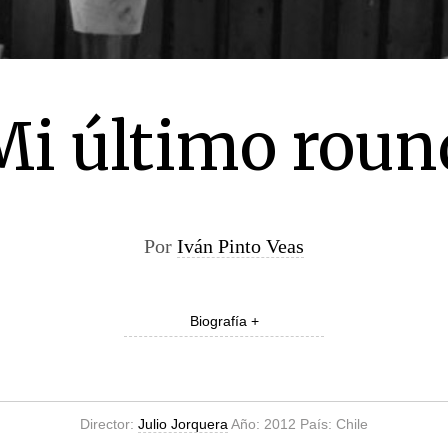
Mi último roun
Por
Iván Pinto Veas
Biografía +
Director:
Julio Jorquera
Año: 2012 País: Chile