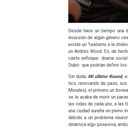
Desde hace un tiempo una de 
incursión de algún género cin
existe un “realismo a la chile
un Andrés Wood. Es, de hecho,
cierto enfoque- drama social-
Dubó- que podrían definir los
Sin duda,
Mi último Round,
e
tics, renovando de paso, sus
Morales), el primero un boxe
se le acaba de morir un parien
las vidas de cada uno, a las 
una ciudad sureña en pleno i
debido a un problema neurona
dinámica algo posesiva, ambos