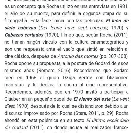
es un concepto que Rocha utilizó en una entrevista en 1981,
el año de su muerte, para definir la segunda etapa de su
filmografía. Esta fase inicia con las películas
El león de
siete cabezas
(
Der leone have sept cabeças
, 1970) y
Cabezas cortadas
(1970), filmes que, según Rocha (2011),
no tienen ningún vínculo con la cultura cinematográfica y
son una respuesta ante el vacío que sintió en relación al
cine clásico, después de
Antonio das mortes
(pp. 307-308).
Rocha opone su propuesta, a la postura de Godard de esos
mismos años (Romero, 2016). Recordemos que Godard
creó en 1968 el grupo Dziga Vertov, con filiaciones
maoístas, y le declara la guerra al cine representativo.
Recordemos, además, que en 1970 invitó a participar a
Glauber en un pequeño papel de
El
v
iento del este
(
Le vent
d’est
, 1970), después de lo cual se distanciaron debido a un
discurso improvisado por Rocha (Stara, 2011, p. 29). Rocha
ahondó en esta polémica en su texto
El último escándalo
de Godard
(2011), en donde acusa al realizador franco-