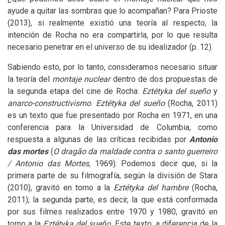
ayude a quitar las sombras que lo acompañan? Para Prioste
(2013), si realmente existió una teoría al respecto, la
intención de Rocha no era compartirla, por lo que resulta
necesario penetrar en el universo de su idealizador (p. 12).
Sabiendo esto, por lo tanto, consideramos necesario situar
la teoría del
montaje nuclear
dentro de dos propuestas de
la segunda etapa del cine de Rocha:
Eztétyka del sueño
y
anarco-constructivismo
.
Eztétyka del sueño
(Rocha, 2011)
es un texto que fue presentado por Rocha en 1971, en una
conferencia para la Universidad de Columbia, como
respuesta a algunas de las críticas recibidas por
Antonio
das mortes
(
O dragão da maldade contra o santo guerreiro
/ Antonio das Mortes,
1969). Podemos decir que, si la
primera parte de su filmografía, según la división de Stara
(2010)­, gravitó en torno a la
Eztétyka del hambre
(Rocha,
2011); la segunda parte, es decir, la que está conformada
por sus filmes realizados entre 1970 y 1980, gravitó en
torno a la
Eztétyka del sueño
. Este texto, a diferencia de la