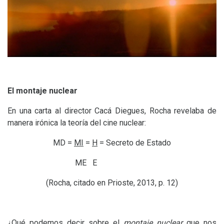
El montaje nuclear
En una carta al director Cacá Diegues, Rocha revelaba de
manera irónica la teoría del cine nuclear:
MD
=
MI
=
H
= Secreto de Estado
ME
E
(Rocha, citado en Prioste, 2013, p. 12)
¿Qué podemos decir sobre el
montaje nuclear
que nos