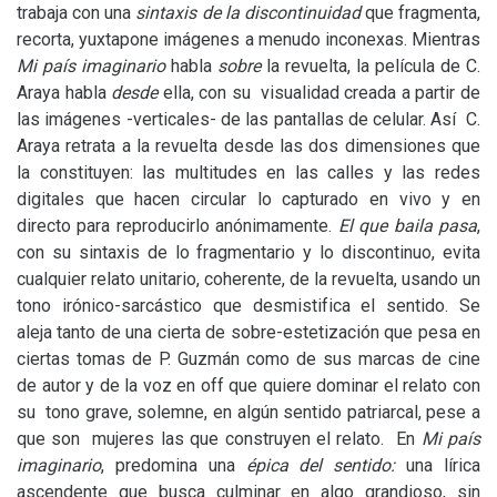
trabaja con una
sintaxis de la discontinuidad
que fragmenta,
recorta, yuxtapone imágenes a menudo inconexas. Mientras
Mi país imaginario
habla
sobre
la revuelta, la película de C.
Araya habla
desde
ella, con su visualidad creada a partir de
las imágenes -verticales- de las pantallas de celular. Así C.
Araya retrata a la revuelta desde las dos dimensiones que
la constituyen: las multitudes en las calles y las redes
digitales que hacen circular lo capturado en vivo y en
directo para reproducirlo anónimamente.
El que baila pasa
,
con su sintaxis de lo fragmentario y lo discontinuo, evita
cualquier relato unitario, coherente, de la revuelta, usando un
tono irónico-sarcástico que desmistifica el sentido. Se
aleja tanto de una cierta de sobre-estetización que pesa en
ciertas tomas de P. Guzmán como de sus marcas de cine
de autor y de la voz en off que quiere dominar el relato con
su tono grave, solemne, en algún sentido patriarcal, pese a
que son mujeres las que construyen el relato. En
Mi país
imaginario
, predomina una
épica del sentido:
una lírica
ascendente que busca culminar en algo grandioso, sin