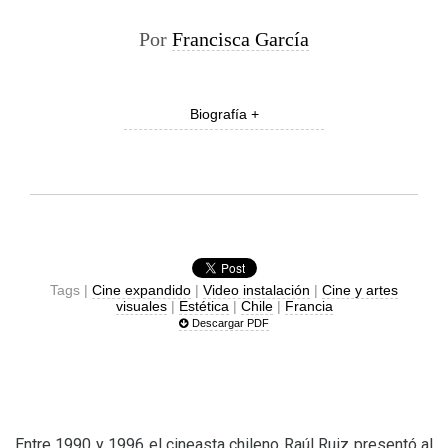
Por
Francisca García
Biografía +
Tags |
Cine expandido
|
Video instalación
|
Cine y artes
visuales
|
Estética
|
Chile
|
Francia
Descargar PDF
Entre 1990 y 1996 el cineasta chileno Raúl Ruiz presentó al