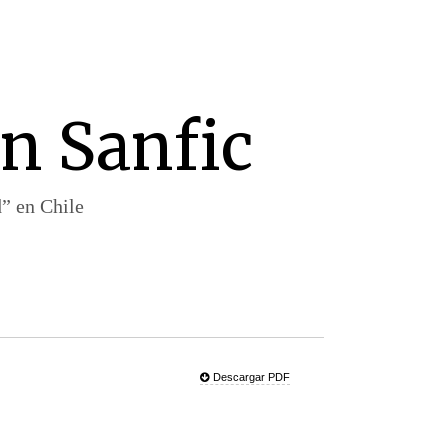
en Sanfic
d” en Chile
Descargar PDF