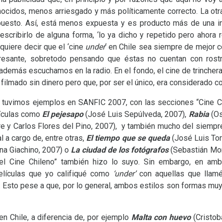
nocidos, menos arriesgado y más políticamente correcto. La otra
esto. Así, está menos expuesta y es producto más de una inqu
 escribirlo de alguna forma, ‘lo ya dicho y repetido pero ahora 
quiere decir que el ‘cine
under
‘ en Chile sea siempre de mejor c
eresante, sobretodo pensando que éstas no cuentan con ros
 además escuchamos en la radio. En el fondo, el cine de trincher
 filmado sin dinero pero que, por ser el único, era considerado co
d tuvimos ejemplos en
SANFIC
2007, con las secciones “Cine Ch
lículas como
El pejesapo
(José Luis Sepúlveda, 2007),
Rabia
(Os
re y Carlos Flores del Pino, 2007), y también mucho del siemp
 a cargo de, entre otras,
El tiempo que se queda
(José Luis Tor
na Giachino, 2007) o
La ciudad de los fotógrafos
(Sebastián Mor
del Cine Chileno” también hizo lo suyo. Sin embargo, en am
elículas que yo califiqué como
‘under’
con aquellas que llamé ‘
 Esto pese a que, por lo general, ambos estilos son formas muy
 en Chile, a diferencia de, por ejemplo
Malta con huevo
(Cristob