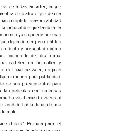
es, de todas las artes, la que
a obra de teatro o que de una
e han cumplido: mayor cantidad
lta indiscutible que también la
l consumo ya no puede ser más
 que dejan de ser perceptibles
n producto y presentado como
 ser concebido de otra forma:
ras, carteles en las calles y
ad del cual se valen, originan
aje ni menos para publicidad.
arte de sus presupuestos para
o, las películas con inmensas
omedio va al cine 0,7 veces al
ser vendido habla de una forma
 de malo.
e chileno’. Por una parte el
 a mencionar, tiende a ser más