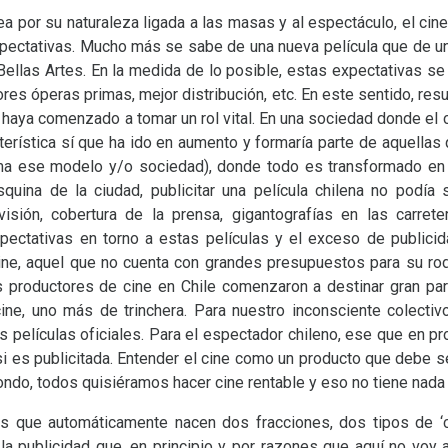
 por su naturaleza ligada a las masas y al espectáculo, el cine 
ectativas. Mucho más se sabe de una nueva película que de un
Bellas Artes. En la medida de lo posible, estas expectativas s
ores óperas primas, mejor distribución, etc. En este sentido, resu
 haya comenzado a tomar un rol vital. En una sociedad donde e
cterística sí que ha ido en aumento y formaría parte de aquellas
rma ese modelo y/o sociedad), donde todo es transformado e
squina de la ciudad, publicitar una película chilena no podía
isión, cobertura de la prensa, gigantografías en las carrete
xpectativas en torno a estas películas y el exceso de publicid
cine, aquel que no cuenta con grandes presupuestos para su rod
os productores de cine en Chile comenzaron a destinar gran p
 cine, uno más de trinchera. Para nuestro inconsciente colectiv
s películas oficiales. Para el espectador chileno, ese que en pr
 si es publicitada. Entender el cine como un producto que debe 
fondo, todos quisiéramos hacer cine rentable y eso no tiene nada
s que automáticamente nacen dos fracciones, dos tipos de ‘cin
a la publicidad que, en principio y por razones que aquí no voy