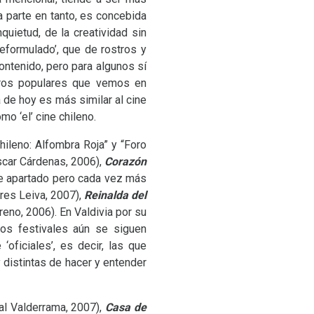
 parte en tanto, es concebida
ietud, de la creatividad sin
reformulado’, que de rostros y
ontenido, pero para algunos sí
tros populares que vemos en
a de hoy es más similar al cine
mo ‘el’ cine chileno.
ileno: Alfombra Roja” y “Foro
car Cárdenas, 2006),
Corazón
re apartado pero cada vez más
res Leiva, 2007),
Reinalda del
eno, 2006). En Valdivia por su
bos festivales aún se siguen
oficiales’, es decir, las que
 distintas de hacer y entender
al Valderrama, 2007),
Casa de