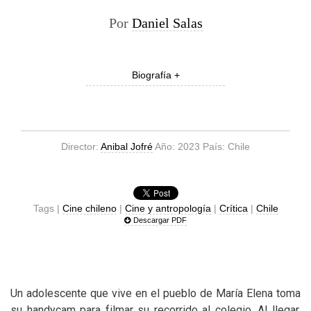
Por
Daniel Salas
Biografía +
Director:
Anibal Jofré
Año: 2023 País: Chile
Tags |
Cine chileno
|
Cine y antropología
|
Crítica
|
Chile
Descargar PDF
Un adolescente que vive en el pueblo de María Elena toma
su handycam para filmar su recorrido al colegio. Al llegar,