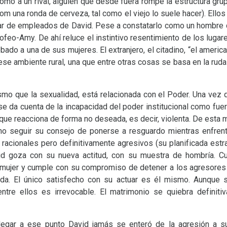
omo a un rival, alguien que desde fuera rompe la estructura gru
Tom una ronda de cerveza, tal como el viejo lo suele hacer). Ell
ar de empleados de David. Pese a constatarlo como un hombre déb
rofeo-Amy. De ahí reluce el instintivo resentimiento de los luga
bado a una de sus mujeres. El extranjero, el citadino, “el ameri
ese ambiente rural, una que entre otras cosas se basa en la ruda
ismo que la sexualidad, está relacionada con el Poder. Una vez
 se da cuenta de la incapacidad del poder institucional como fuer
l que reacciona de forma no deseada, es decir, violenta. De esta 
 no seguir su consejo de ponerse a resguardo mientras enfren
racionales pero definitivamente agresivos (su planificada estra
vid goza con su nueva actitud, con su muestra de hombría. 
 mujer y cumple con su compromiso de detener a los agresores 
vida. El único satisfecho con su actuar es él mismo. Aunque 
entre ellos es irrevocable. El matrimonio se quiebra definit
 llegar a ese punto David jamás se enteró de la agresión a 