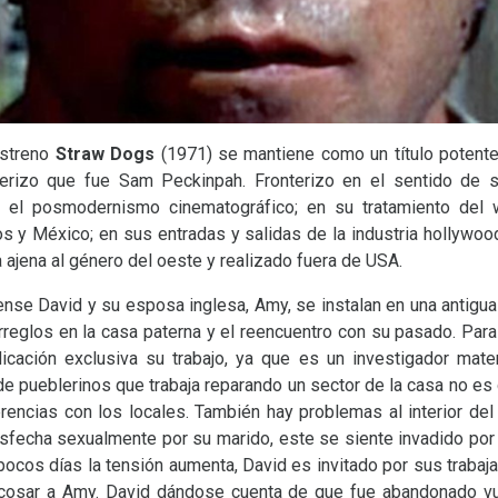
estreno
Straw Dogs
(1971) se mantiene como un título potente
erizo que fue Sam Peckinpah. Fronterizo en el sentido de su
y el posmodernismo cinematográfico; en su tratamiento del 
os y México; en sus entradas y salidas de la industria hollywoo
a ajena al género del oeste y realizado fuera de
USA
.
ense David y su esposa inglesa, Amy, se instalan en una antigua
rreglos en la casa paterna y el reencuentro con su pasado. Para
icación exclusiva su trabajo, ya que es un investigador mate
de pueblerinos que trabaja reparando un sector de la casa no es d
encias con los locales. También hay problemas al interior de
isfecha sexualmente por su marido, este se siente invadido por
pocos días la tensión aumenta, David es invitado por sus trabaj
cosar a Amy. David dándose cuenta de que fue abandonado vu