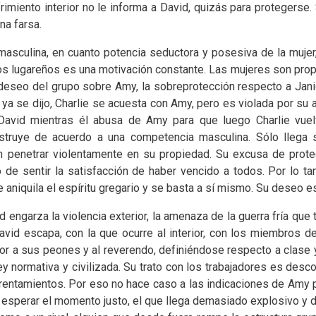
rimiento interior no le informa a David, quizás para protegerse
na farsa.
 masculina, en cuanto potencia seductora y posesiva de la mujer
os lugareños es una motivación constante. Las mujeres son prop
deseo del grupo sobre Amy, la sobreprotección respecto a Janice
ya se dijo, Charlie se acuesta con Amy, pero es violada por su
David mientras él abusa de Amy para que luego Charlie vuel
struye de acuerdo a una competencia masculina. Sólo llega 
an penetrar violentamente en su propiedad. Su excusa de prote
 de sentir la satisfacción de haber vencido a todos. Por lo t
ue aniquila el espíritu gregario y se basta a sí mismo. Su deseo es
engarza la violencia exterior, la amenaza de la guerra fría que 
David escapa, con la que ocurre al interior, con los miembros d
ior a sus peones y al reverendo, definiéndose respecto a clase 
ey normativa y civilizada. Su trato con los trabajadores es desc
frentamientos. Por eso no hace caso a las indicaciones de Amy pa
 esperar el momento justo, el que llega demasiado explosivo y 