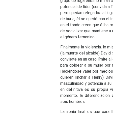
grupo de lugareños lo miran c
potencial de líder (convida a 
pero quedan relegados al lug
de burla, él se quedó con el t
en el fondo creen que él ha ro
de socializar que mantiene a 
el género femenino.
Finalmente la violencia, lo m
(la muerte del alcalde) David
convierte en un caso límite a
para golpear a su mujer por
Haciéndose valer por medios 
quieren linchar a Henry) Da
masculinidad y potencia a su
en definitiva es su propia 
momento, la diferenciación 
seis hombres.
La ironía final es que para