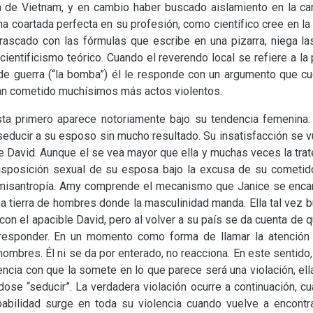
a de Vietnam, y en cambio haber buscado aislamiento en la ca
a coartada perfecta en su profesión, como científico cree en la 
frascado con las fórmulas que escribe en una pizarra, niega l
cientificismo teórico. Cuando el reverendo local se refiere a la 
de guerra (“la bomba”) él le responde con un argumento que cue
an cometido muchísimos más actos violentos.
sta primero aparece notoriamente bajo su tendencia femenina:
seducir a su esposo sin mucho resultado. Su insatisfacción se v
 David. Aunque el se vea mayor que ella y muchas veces la trat
disposición sexual de su esposa bajo la excusa de su cometido
a misantropía. Amy comprende el mecanismo que Janice se encar
a tierra de hombres donde la masculinidad manda. Ella tal vez b
on el apacible David, pero al volver a su país se da cuenta de q
responder. En un momento como forma de llamar la atención
hombres. Él ni se da por enterado, no reacciona. En este sentido,
olencia con que la somete en lo que parece será una violación, e
ndose “seducir”. La verdadera violación ocurre a continuación, 
ulpabilidad surge en toda su violencia cuando vuelve a encont