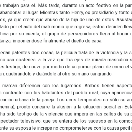
trabajan para el. Más tarde, durante un acto festivo en la par
abandonar el lugar. Mientras tanto Henry, ex presidiario y tonto
es, ya que creen que abusó de la hija de uno de estos. Asustad
llado por el auto del matrimonio que regresa, estos deciden lleva
sticia por su cuenta, el grupo de perseguidores llega al hogar 
anza, imponiéndose finalmente el dueño de casa.
n patentes dos cosas, la película trata de la violencia y la s
o usa sostenes, a la vez que los ejes de mirada masculina se
 es testigo, de nuevo por medio de un primer plano, de como el 
an, quebrándolo y dejándole al otro su mano sangrando.
er marcan diferencia con los lugareños. Ambos tienen aspe
 contraste con los habitantes del pueblo rural, cuya aparienci
ticación urbana de la pareja. Los ecos temporales no sólo se a
enina), pronto concurre la alusión a la situación social en E
ha sido testigo de la violencia que impera en las calles de su p
pectador televisivo, que se entera de los sucesos en la como
ante su esposa le increpa no comprometerse con la causa pacifis