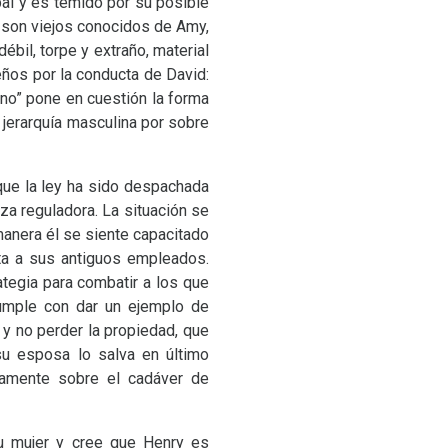
pal y es temido por su posible
os son viejos conocidos de Amy,
il, torpe y extraño, material
reños por la conducta de David:
cano” pone en cuestión la forma
 jerarquía masculina por sobre
 que la ley ha sido despachada
za reguladora. La situación se
manera él se siente capacitado
ta a sus antiguos empleados.
tegia para combatir a los que
Cumple con dar un ejemplo de
y no perder la propiedad, que
su esposa lo salva en último
ivamente sobre el cadáver de
su mujer y cree que Henry es