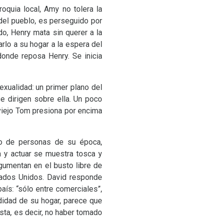
roquia local, Amy no tolera la
 del pueblo, es perseguido por
o, Henry mata sin querer a la
rlo a su hogar a la espera del
donde reposa Henry. Se inicia
exualidad: un primer plano del
 dirigen sobre ella. Un poco
viejo Tom presiona por encima
cto de personas de su época,
a y actuar se muestra tosca y
rgumentan en el busto libre de
stados Unidos. David responde
aís: “sólo entre comerciales”,
didad de su hogar, parece que
ta, es decir, no haber tomado