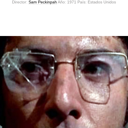
Director:
Sam Peckinpah
Año: 1971 País: Estados Unidos