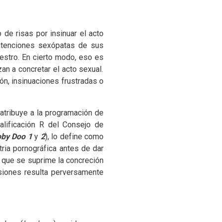
 de risas por insinuar el acto
 intenciones sexópatas de sus
iestro. En cierto modo, eso es
n a concretar el acto sexual.
ón, insinuaciones frustradas o
 atribuye a la programación de
alificación R del Consejo de
by Doo
1
y
2
), lo define como
ria pornográfica antes de dar
n que se suprime la concreción
siones resulta perversamente