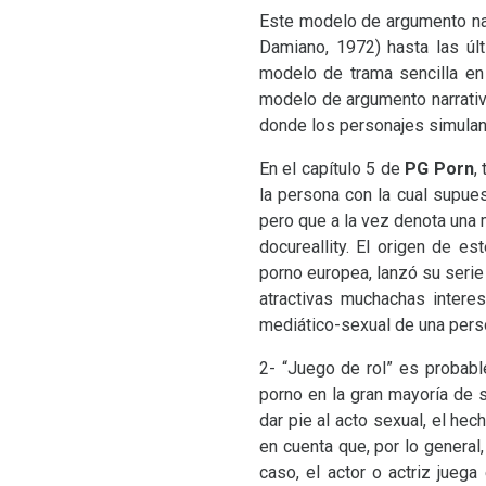
Este modelo de argumento narr
Damiano, 1972) hasta las ú
modelo de trama sencilla en 
modelo de argumento narrativ
donde los personajes simulan 
En el capítulo 5 de
PG
Porn
,
la persona con la cual supue
pero que a la vez denota una 
docureallity. El origen de e
porno europea, lanzó su seri
atractivas muchachas interes
mediático-sexual de una person
2- “Juego de rol” es probabl
porno en la gran mayoría de
dar pie al acto sexual, el he
en cuenta que, por lo general
caso, el actor o actriz jueg