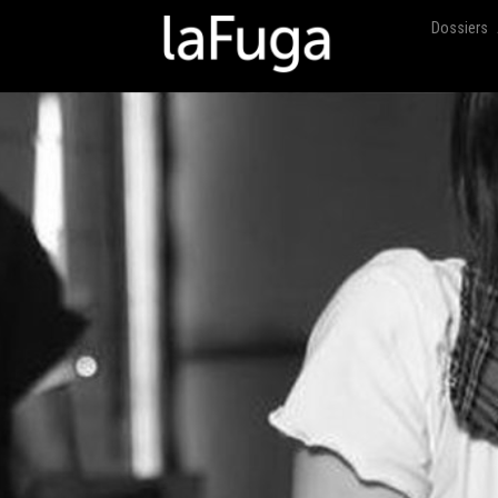
Dossiers