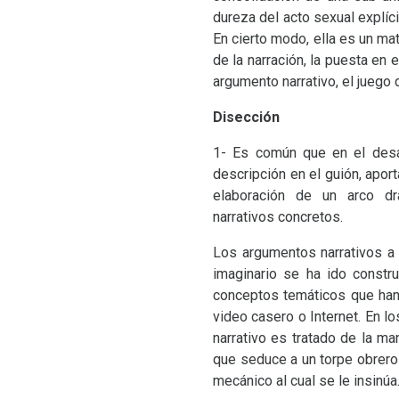
dureza del acto sexual explíc
En cierto modo, ella es un ma
de la narración, la puesta en 
argumento narrativo, el juego d
Disección
1- Es común que en el desar
descripción en el guión, apo
elaboración de un arco dr
narrativos concretos.
Los argumentos narrativos a 
imaginario se ha ido constr
conceptos temáticos que han
video casero o Internet. En l
narrativo es tratado de la ma
que seduce a un torpe obrero 
mecánico al cual se le insinúa