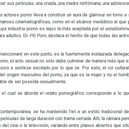
er sus películas, una criada, una madre ninfómana, una adolescen
os actores porno lleva a construir un aura de glamour en torno a 
mances cinematográficas, como en el alcance mediático al que 
uya industria porno es lejos la más aceptada por el
establishm
ara adultos. En
PG
Porn
, destaca el hecho de que todas las actri
 mencionaré en este punto, es la fuertemente instaurada delega
porno, el acto sexual no sólo debe culminar de manera más que 
sivo a sentirse excitado por lo que ve. Por esto, el rol cultu
el origen masculino del porno, ya que es la mujer y no el homb
ible de ser poseída sexualmente.
n el cual se aborda el relato pornográfico corresponde a lo 
 contemporánea, se ha mantenido fiel a un estilo tradicional de
películas de larga duración con trama cerrada. Allí, la cámara pe
 del cine o la televisión, variando entre planos abiertos que si