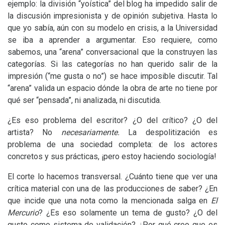
ejemplo: la división “yoística” del blog ha impedido salir de
la discusión impresionista y de opinión subjetiva. Hasta lo
que yo sabía, aún con su modelo en crisis, a la Universidad
se iba a aprender a argumentar. Eso requiere, como
sabemos, una “arena” conversacional que la construyen las
categorías. Si las categorías no han querido salir de la
impresión (“me gusta o no”) se hace imposible discutir. Tal
“arena” valida un espacio dónde la obra de arte no tiene por
qué ser “pensada”, ni analizada, ni discutida.
¿Es eso problema del escritor? ¿O del crítico? ¿O del
artista? No
necesariamente.
La despolitización es
problema de una sociedad completa: de los actores
concretos y sus prácticas, ¡pero estoy haciendo sociología!
El corte lo hacemos transversal. ¿Cuánto tiene que ver una
crítica material con una de las producciones de saber? ¿En
que incide que una nota como la mencionada salga en
El
Mercurio
? ¿Es eso solamente un tema de gusto? ¿O del
gusto como sistema de validación? ¿Por qué creo que es