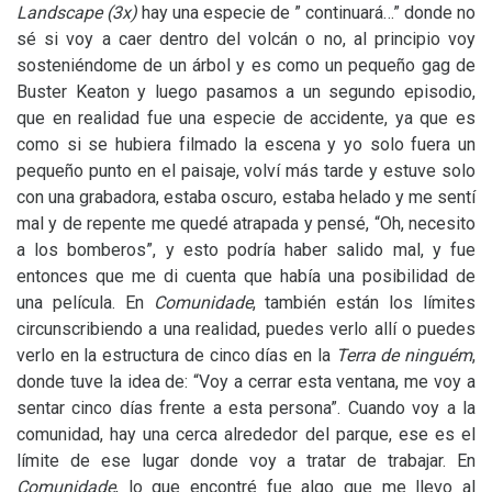
Landscape (3x)
hay una especie de ” continuará…” donde no
sé si voy a caer dentro del volcán o no, al principio voy
sosteniéndome de un árbol y es como un pequeño gag de
Buster Keaton y luego pasamos a un segundo episodio,
que en realidad fue una especie de accidente, ya que es
como si se hubiera filmado la escena y yo solo fuera un
pequeño punto en el paisaje, volví más tarde y estuve solo
con una grabadora, estaba oscuro, estaba helado y me sentí
mal y de repente me quedé atrapada y pensé, “Oh, necesito
a los bomberos”, y esto podría haber salido mal, y fue
entonces que me di cuenta que había una posibilidad de
una película. En
Comunidade
, también están los límites
circunscribiendo a una realidad, puedes verlo allí o puedes
verlo en la estructura de cinco días en la
Terra de ninguém
,
donde tuve la idea de: “Voy a cerrar esta ventana, me voy a
sentar cinco días frente a esta persona”. Cuando voy a la
comunidad, hay una cerca alrededor del parque, ese es el
límite de ese lugar donde voy a tratar de trabajar. En
Comunidade
, lo que encontré fue algo que me llevo al