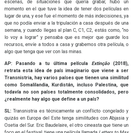
escenas, de situaciones que quería grabar, hubo un
momento en el que tuve la idea de tener dos películas en
lugar de una, y ese fue el momento de más indecisiones, ya
que no podía enviar a la tripulación a casa después de una
semana, y cuando llegas al plan C, C1, C2, estás como, “no
lo voy a lograr” y pensaba que es mejor que guarde los
recursos, envíe a todos a casa y grabemos otra película, o
algo que tenga que ver con las minas.
AP
: Pasando a tu última película
Extinção
(2018),
retrata esta idea de país imaginario que viene a ser
Transnistria, hay varios países que tienen una similitud
como Somalilandia, Kurdistán, incluso Palestina, que
todavía no son países totalmente consolidados, pero
¿realmente hay algo que define a un país?
SL
:
Transnistria es técnicamente un conflicto congelado y
quizás en Europa del Este tenga similitudes con Abjasia y
Osetia del Sur. Eric Baudelaire, el otro cineasta que tiene un
foco en el festival, tiene una película llamada
Letters to Max