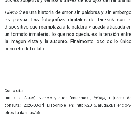
duk es subjetiva y vemos a través de los ojos del fantasma.
Hierro 3
es una historia de amor sin palabras y sin embargo
es poesía. Las fotografías digitales de Tae-suk son el
dispositivo que reemplaza a la palabra y queda atrapada en
un formato inmaterial; lo que nos queda, es la tensión entre
la imagen vista y la ausente. Finalmente, eso es lo único
concreto del relato.
Como citar:
Urrutia, C. (2005). Silencio y otros fantasmas ,
laFuga
, 1. [Fecha de
consulta: 2026-08-07] Disponible en: http://2016.lafuga.cl/silencio-y-
otros-fantasmas/56