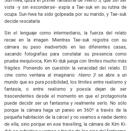
Sun-hwa, quizá el primer fantasma de
Hierro 3
, que sin ser
vista -y sin esconderse- espía a Tae-suk en su rutina de
ocupa. Sun-hwa ha sido golpeada por su marido, y Tae-suk
decide rescatarla.
Sin el lenguaje como intermediario, la fuerza del relato
recae en la imagen. Mientras Tae-suk registra con su
cámara su paso inadvertido en las diferentes casas,
sacando fotografías para constatar su presencia como
prueba inequívoca, Kim Ki-duk juega con límites mucho más
frágiles. Poniendo en cuestión la veracidad del relato. El
cine como ventana al imaginario:
Hierro 3
se abre a un
mundo que es pura posibilidad, los límites entre realismo y
fantasía, o entre realismo y poesía dejan de ser
trascendentes desde el momento en que el protagonista
puede decidir ser un fantasma y realmente serlo. No sólo
porque la cámara haga un paneo en 360º a través de la
pequeña habitación de la cárcel y no veamos a nadie dentro
de ella, sino porque en ese travelling, la cámara de Kim Ki-