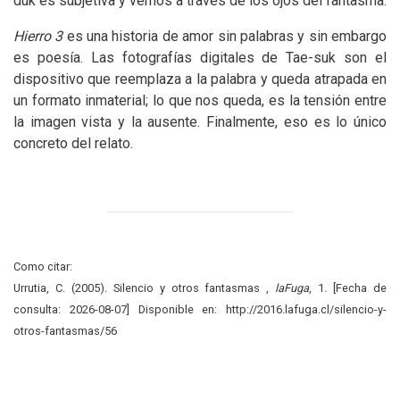
duk es subjetiva y vemos a través de los ojos del fantasma.
Hierro 3
es una historia de amor sin palabras y sin embargo
es poesía. Las fotografías digitales de Tae-suk son el
dispositivo que reemplaza a la palabra y queda atrapada en
un formato inmaterial; lo que nos queda, es la tensión entre
la imagen vista y la ausente. Finalmente, eso es lo único
concreto del relato.
Como citar:
Urrutia, C. (2005). Silencio y otros fantasmas ,
laFuga
, 1. [Fecha de
consulta: 2026-08-07] Disponible en: http://2016.lafuga.cl/silencio-y-
otros-fantasmas/56