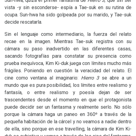
Sun-hwa, quizá el primer fantasma de
Hierro 3
, que sin ser
vista -y sin esconderse- espía a Tae-suk en su rutina de
ocupa. Sun-hwa ha sido golpeada por su marido, y Tae-suk
decide rescatarla.
Sin el lenguaje como intermediario, la fuerza del relato
recae en la imagen. Mientras Tae-suk registra con su
cámara su paso inadvertido en las diferentes casas,
sacando fotografías para constatar su presencia como
prueba inequívoca, Kim Ki-duk juega con límites mucho más
frágiles. Poniendo en cuestión la veracidad del relato. El
cine como ventana al imaginario:
Hierro 3
se abre a un
mundo que es pura posibilidad, los límites entre realismo y
fantasía, o entre realismo y poesía dejan de ser
trascendentes desde el momento en que el protagonista
puede decidir ser un fantasma y realmente serlo. No sólo
porque la cámara haga un paneo en 360º a través de la
pequeña habitación de la cárcel y no veamos a nadie dentro
de ella, sino porque en ese travelling, la cámara de Kim Ki-