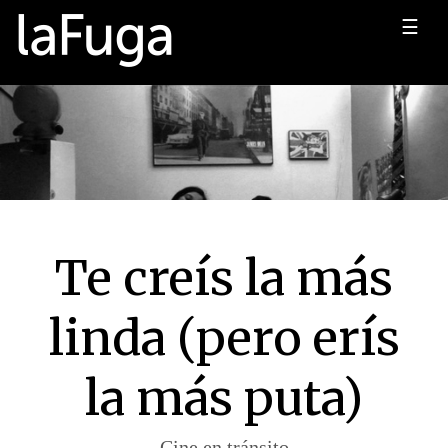
☰
Te creís la más
linda (pero erís
la más puta)
Cine en tránsito