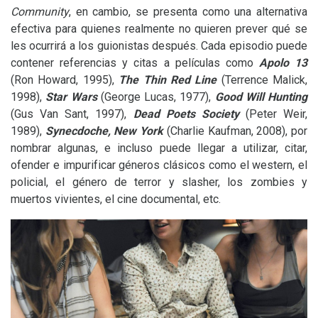
Community
, en cambio, se presenta como una alternativa
efectiva para quienes realmente no quieren prever qué se
les ocurrirá a los guionistas después. Cada episodio puede
contener referencias y citas a películas como
Apolo 13
(Ron Howard, 1995),
T
he Thin Red Line
(Terrence Malick,
1998),
Star Wars
(George Lucas, 1977),
Good Will Hunting
(Gus Van Sant, 1997),
Dead Poets Society
(Peter Weir,
1989),
Synecdoche, New York
(Charlie Kaufman, 2008), por
nombrar algunas, e incluso puede llegar a utilizar, citar,
ofender e impurificar géneros clásicos como el western, el
policial, el género de terror y slasher, los zombies y
muertos vivientes, el cine documental, etc.