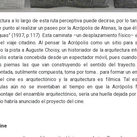
ctura a lo largo de esta ruta perceptiva puede decirse, por lo tanto
 punto al realizar un paseo por la Acrópolis de Atenas, la que é
iguas” (1937, p.117). Esta caminata –un desplazamiento físico– 
n el viaje citadino. Al pensar la Acrópolis como un sitio para
do la pista a Auguste Choisy, un historiador de la arquitectura i
lis estaría concebida desde un espectador móvil, pues cuand
s piernas las que van construyendo el sentido del trayecto.
ontada, sutilmente compuesta, toma por toma… para formar un en
l cine es arquitectónico y la arquitectura es fílmica. Tal e
ulas aún no se inventaban al tiempo en que la Acrópolis fue
ontaje del ensamble arquitectónico, sería una huella dejada por 
tio habría anunciado el proyecto del cine.
ine