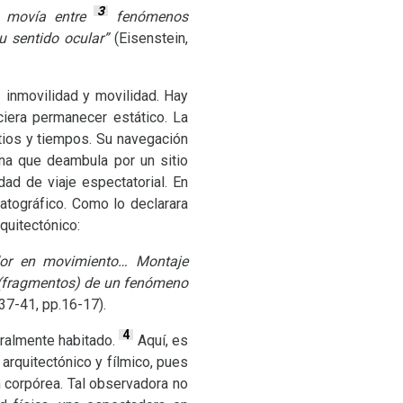
3
se movía entre
fenómenos
 sentido ocular”
(Eisenstein,
e inmovilidad y movilidad. Hay
ciera permanecer estático. La
tios y tiempos. Su navegación
na que deambula por un sitio
d de viaje espectatorial. En
atográfico. Como lo declarara
rquitectónico:
dor en movimiento… Montaje
s (fragmentos) de un fenómeno
37-41, pp.16-17).
4
oralmente habitado.
Aquí, es
arquitectónico y fílmico, pues
n corpórea. Tal observadora no