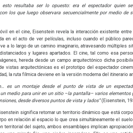
 esto resultaba ser lo opuesto: era el espectador quien 
on los que luego observara secuencialmente por medio de su
il en el cine, Eisenstein revela la interacción existente entr
da en el acto de ver películas, incluso cuando el público pare
ve a lo largo de un camino imaginario, atravesando múltiples si
distanciados y lugares apartados. El cine, tal como esa perso
ágenes, hereda desde un campo arquitectónico dicha posibilida
de vistas arquitectónicas es el prototipo del espectador cinem
ad, la ruta fílmica deviene en la versión moderna del itinerario a
co… es un montaje desde el punto de vista de un especta
, un medio para unir en un sitio –la pantalla– varios elemento
siones, desde diversos puntos de vista y lados”
(Eisenstein, 19
Eisenstein significa retomar un territorio dinámico que está corp
rpo en relación al espacio lo que crea simultáneamente el suelo 
ión territorial del sujeto, ambos ensamblajes implican apropiació