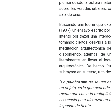
piensa desde la esfera materi
sobre las veredas urbanas, co
sala de cine.
Buscando una teoría que exp
(1937), un ensayo escrito por 
intento por trazar una interac
tomando ciertos desvíos a lo
meditación arquitectónica d
disponiendo, además, de un
literalmente, en llevar al l
arquitectónico. De hecho, “r
subrayara en su texto, ruta dev
“La palabra
ruta
no se usa aza
un objeto, es la que depende 
mente que cruza la multiplic
secuencia para alcanzar un co
le pasan de frente.