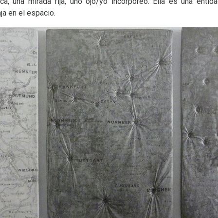
a, una mirada fija, uno ojo/yo incorpóreo. Ella es una entid
aja en el espacio.