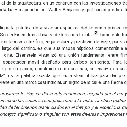
al de la arquitectura, en un continuo con las investigaciones t
rtadas y mapeadas por Walter Benjamin y graficadas por los iti
lique la práctica de atravesar espacios, debiésemos primeo 
2
Sergei Eisenstein a finales de los años treinta.
Tomo este tra
ción teórica entre film, arquitectura y prácticas de viaje, pues 
 largo del camino, es que sus mapas hápticos comenzarán a ad
el cine, Eisenstein visualizó una unión fundamental entre fil
 espectador móvil diseñado para ambos territorios. Para l
ector por un paseo; construido como una ruta, su ensayo es una 
uta”, es la palabra exacta que Eisenstein utiliza para dar pi
iene en una marca casi indicial, un signo de la calle, una flecha q
rosamente. Hoy en día la ruta imaginaria, seguida por el ojo y
en cómo las cosas se nos presentan a la vista. También podría 
idad de fenómenos distanciados en el tiempo y el espacio, la qu
ncepto significativo singular; son estas diversas impresiones l