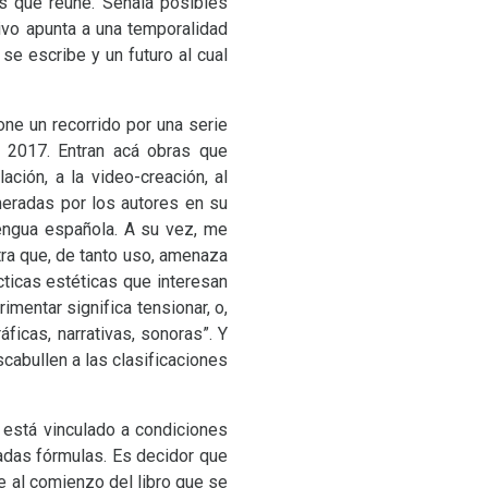
as que reúne. Señala posibles
hivo apunta a una temporalidad
 se escribe y un futuro al cual
one un recorrido por una serie
y 2017. Entran acá obras que
ación, a la video-creación, al
eradas por los autores en su
lengua española. A su vez, me
otra que, de tanto uso, amenaza
cticas estéticas que interesan
mentar significa tensionar, o,
ficas, narrativas, sonoras”. Y
scabullen a las clasificaciones
s está vinculado a condiciones
adas fórmulas. Es decidor que
e al comienzo del libro que se