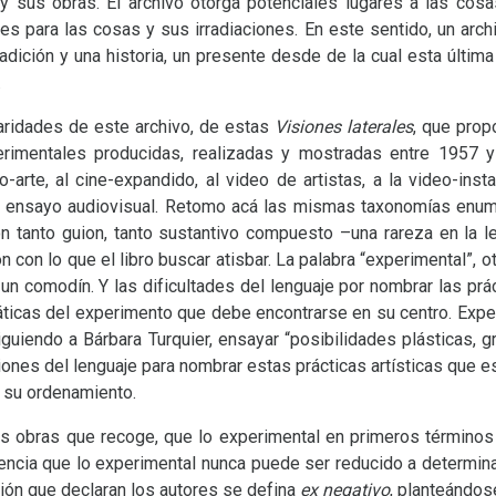
 y sus obras. El archivo otorga potenciales lugares a las cos
es para las cosas y sus irradiaciones. En este sentido, un arc
adición y una historia, un presente desde de la cual esta última
.
laridades de este archivo, de estas
Visiones laterales
, que prop
rimentales producidas, realizadas y mostradas entre 1957 
-arte, al cine-expandido, al video de artistas, a la video-instal
l ensayo audiovisual. Retomo acá las mismas taxonomías enum
ión tanto guion, tanto sustantivo compuesto –una rareza en la 
ón con lo que el libro buscar atisbar. La palabra “experimental”, 
un comodín. Y las dificultades del lenguaje por nombrar las prá
ticas del experimento que debe encontrarse en su centro. Experi
guiendo a Bárbara Turquier, ensayar “posibilidades plásticas, grá
iones del lenguaje para nombrar estas prácticas artísticas que e
ra su ordenamiento.
 las obras que recoge, que lo experimental en primeros término
dencia que lo experimental nunca puede ser reducido a determin
ción que declaran los autores se defina
ex negativo
, planteándos