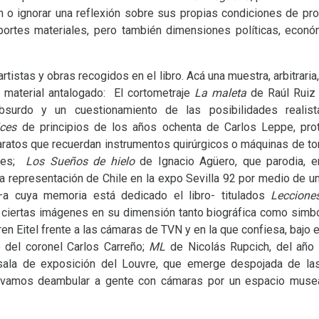
n o ignorar una reflexión sobre sus propias condiciones de pro
ortes materiales, pero también dimensiones políticas, econó
artistas y obras recogidos en el libro. Acá una muestra, arbitrari
l material antalogado: El cortometraje
La maleta
de Raúl Ruiz 
surdo y un cuestionamiento de las posibilidades realist
ices
de principios de los años ochenta de Carlos Leppe, pro
ratos que recuerdan instrumentos quirúrgicos o máquinas de tor
ales;
Los Sueños de hielo
de Ignacio Agüero, que parodia, e
a representación de Chile en la expo Sevilla 92 por medio de un
 –a cuya memoria está dedicado el libro- titulados
Leccione
ciertas imágenes en su dimensión tanto biográfica como simbólic
ren Eitel frente a las cámaras de
TVN
y en la que confiesa, bajo 
o del coronel Carlos Carreño;
ML
de Nicolás Rupcich, del año
ala de exposición del Louvre, que emerge despojada de las
vamos deambular a gente con cámaras por un espacio musea