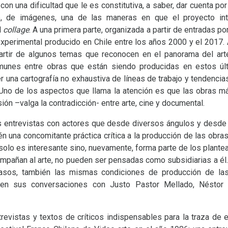
con una dificultad que le es constitutiva, a saber, dar cuenta po
e, de imágenes, una de las maneras en que el proyecto inte
l
collage
. A una primera parte, organizada a partir de entradas po
experimental producido en Chile entre los años 2000 y el 2017.
 partir de algunos temas que reconocen en el panorama del a
munes entre obras que están siendo producidas en estos últ
er una cartografía no exhaustiva de líneas de trabajo y tendenci
 Uno de los aspectos que llama la atención es que las obras má
sión –valga la contradicción- entre arte, cine y documental.
es entrevistas con actores que desde diversos ángulos y desde
n una concomitante práctica crítica a la producción de las obras 
 solo es interesante sino, nuevamente, forma parte de los plante
ompañan al arte, no pueden ser pensadas como subsidiarias a él.
asos, también las mismas condiciones de producción de las p
en sus conversaciones con Justo Pastor Mellado, Néstor 
ntrevistas y textos de críticos indispensables para la traza de