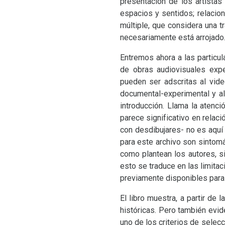
presentación de los artistas
espacios y sentidos; relacion
múltiple, que considera una tr
necesariamente está arrojado
Entremos ahora a las particu
de obras audiovisuales expe
pueden ser adscritas al video
documental-experimental y a
introducción. Llama la atenc
parece significativo en relaci
con desdibujares- no es aquí 
para este archivo son sintomá
como plantean los autores, si
esto se traduce en las limitac
previamente disponibles pa
El libro muestra, a partir de
históricas. Pero también evi
uno de los criterios de selec