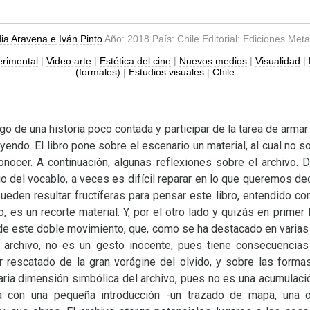
ia Aravena e Iván Pinto
Año: 2018 País: Chile Editorial: Ediciones Met
erimental
|
Video arte
|
Estética del cine
|
Nuevos medios
|
Visualidad
|
(formales)
|
Estudios visuales
|
Chile
o de una historia poco contada y participar de la tarea de armar
endo. El libro pone sobre el escenario un material, al cual no so
onocer. A continuación, algunas reflexiones sobre el archivo. 
rio del vocablo, a veces es difícil reparar en lo que queremos d
eden resultar fructíferas para pensar este libro, entendido co
o, es un recorte material. Y, por el otro lado y quizás en primer 
 de este doble movimiento, que, como se ha destacado en varias
r un archivo, no es un gesto inocente, pues tiene consecuenci
er rescatado de la gran vorágine del olvido, y sobre las for
saria dimensión simbólica del archivo, pues no es una acumulaci
 con una pequeña introducción -un trazado de mapa, una or