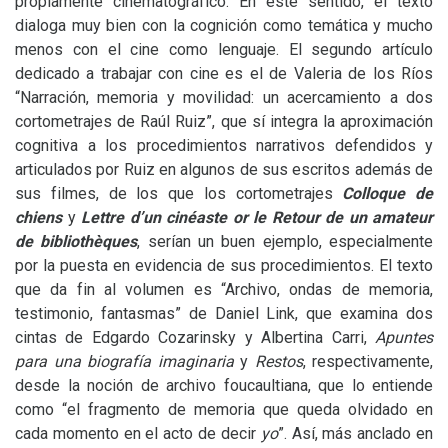
propiamente cinematográfico. En este sentido, el texto
dialoga muy bien con la cognición como temática y mucho
menos con el cine como lenguaje. El segundo artículo
dedicado a trabajar con cine es el de Valeria de los Ríos
“Narración, memoria y movilidad: un acercamiento a dos
cortometrajes de Raúl Ruiz”, que sí integra la aproximación
cognitiva a los procedimientos narrativos defendidos y
articulados por Ruiz en algunos de sus escritos además de
sus filmes, de los que los cortometrajes
Colloque de
chiens
y
Lettre d’un cinéaste or le Retour de un amateur
de bibliothèques
, serían un buen ejemplo, especialmente
por la puesta en evidencia de sus procedimientos. El texto
que da fin al volumen es “Archivo, ondas de memoria,
testimonio, fantasmas” de Daniel Link, que examina dos
cintas de Edgardo Cozarinsky y Albertina Carri,
Apuntes
para una biografía imaginaria
y
Restos
, respectivamente,
desde la noción de archivo foucaultiana, que lo entiende
como “el fragmento de memoria que queda olvidado en
cada momento en el acto de decir
yo
”. Así, más anclado en