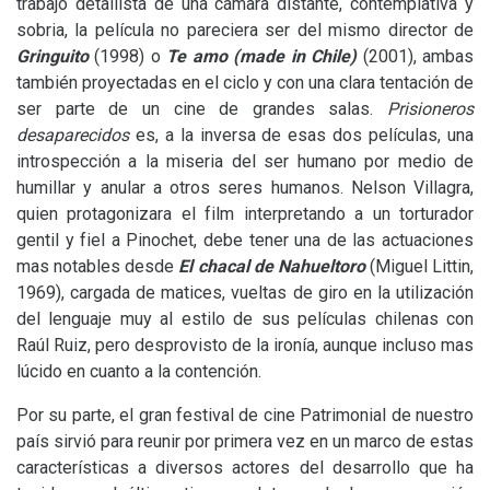
trabajo detallista de una cámara distante, contemplativa y
sobria, la película no pareciera ser del mismo director de
Gringuito
(1998) o
Te amo (made in Chile)
(2001), ambas
también proyectadas en el ciclo y con una clara tentación de
ser parte de un cine de grandes salas.
Prisioneros
desaparecidos
es, a la inversa de esas dos películas, una
introspección a la miseria del ser humano por medio de
humillar y anular a otros seres humanos. Nelson Villagra,
quien protagonizara el film interpretando a un torturador
gentil y fiel a Pinochet, debe tener una de las actuaciones
mas notables desde
El chacal de Nahueltoro
(Miguel Littin,
1969), cargada de matices, vueltas de giro en la utilización
del lenguaje muy al estilo de sus películas chilenas con
Raúl Ruiz, pero desprovisto de la ironía, aunque incluso mas
lúcido en cuanto a la contención.
Por su parte, el gran festival de cine Patrimonial de nuestro
país sirvió para reunir por primera vez en un marco de estas
características a diversos actores del desarrollo que ha