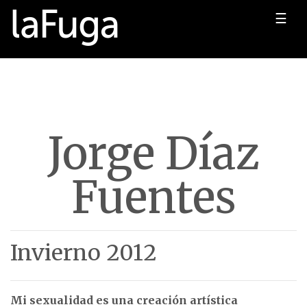
☰
Jorge Díaz
Fuentes
Invierno 2012
Mi sexualidad es una creación artística